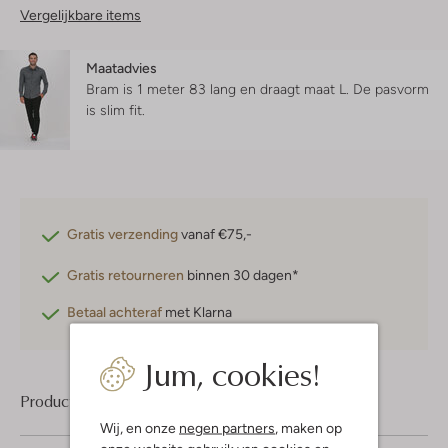
Vergelijkbare items
Maatadvies
Bram is 1 meter 83 lang en draagt maat L.
De pasvorm
is
slim fit
.
Gratis verzending
vanaf €75,-
Gratis retourneren
binnen 30 dagen*
Betaal achteraf
met Klarna
Jum, cookies!
Product informatie
Wij, en onze
negen partners
, maken op