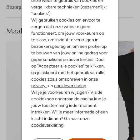
onze website gebruik van cookies en
Bezorgen & retourneren
vergelijkbare technieken (gezamenlijk:
"cookies").
Wij gebruiken cookies om ervoor te
zorgen dat onze website goed
Maak je
look compleet
functioneert, om jouw voorkeuren op
te slaan, om inzicht te verkrijgen in
bezoekersgedrag en om een profiel op
te bouwen van jouw online gedrag voor
gepersonaliseerde advertenties. Door
op "Accepteer alle cookies" te klikken,
ga je akkoord met het gebruik van alle
cookies zoals omschreven in onze
privacy-
en
cookieverklaring
.
Wil je je voorkeuren wijzigen? Via de
cookieknop onderaan de pagina kun je
jouw toestemming ieder moment
intrekken. Wil je meer informatie of een
klacht indienen? Ga naar onze
cookieverklaring
.