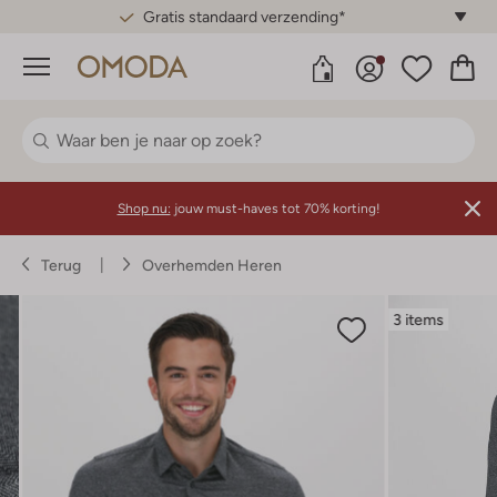
Gratis standaard verzending*
Menu
Shop nu:
jouw must-haves tot 70% korting!
Terug
Overhemden Heren
3 items