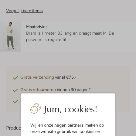
Vergelijkbare items
Maatadvies
Bram is 1 meter 83 lang en draagt maat M.
De
pasvorm is
regular fit
.
Gratis verzending
vanaf €75,-
Gratis retourneren
binnen 30 dagen*
Betaal achteraf
met Klarna
Jum, cookies!
Wij, en onze
negen partners
, maken op
Product informatie
onze website gebruik van cookies en