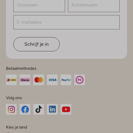
Schrijf je in
Betaalmethodes
Volg ons
Omoda
Omoda
Omoda
Omoda
Omoda
Kies je land
Instagram
Facebook
TikTok
LinkedIn
YouTube