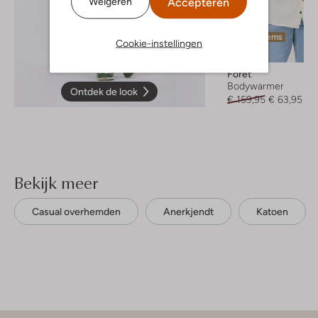
Accepteren
Weigeren
Laatste items
Cookie-instellingen
-60%
Forét
Bodywarmer
Ontdek de look
€ 159,95
€ 63,95
Bekijk meer
Casual overhemden
Anerkjendt
Katoen