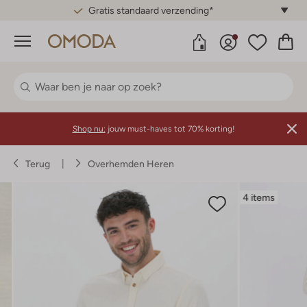
Gratis standaard verzending*
Menu
Shop nu:
jouw must-haves tot 70% korting!
Terug
Overhemden Heren
4 items