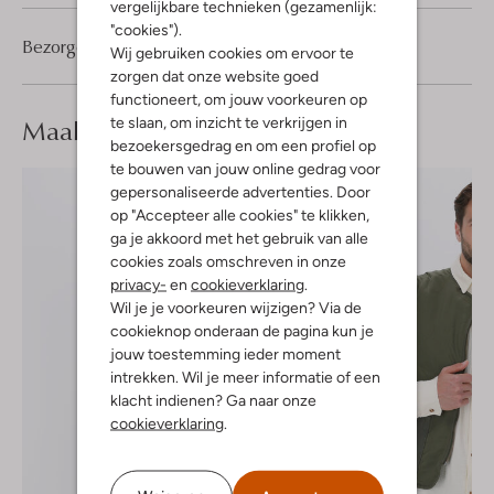
vergelijkbare technieken (gezamenlijk:
"cookies").
Bezorgen & retourneren
Wij gebruiken cookies om ervoor te
zorgen dat onze website goed
functioneert, om jouw voorkeuren op
Maak je
look compleet
te slaan, om inzicht te verkrijgen in
bezoekersgedrag en om een profiel op
te bouwen van jouw online gedrag voor
gepersonaliseerde advertenties. Door
op "Accepteer alle cookies" te klikken,
ga je akkoord met het gebruik van alle
cookies zoals omschreven in onze
privacy-
en
cookieverklaring
.
Wil je je voorkeuren wijzigen? Via de
cookieknop onderaan de pagina kun je
jouw toestemming ieder moment
intrekken. Wil je meer informatie of een
klacht indienen? Ga naar onze
cookieverklaring
.