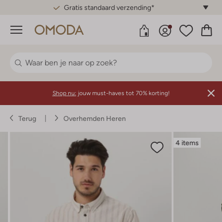
Gratis standaard verzending*
Menu
Shop nu:
jouw must-haves tot 70% korting!
Terug
Overhemden Heren
4 items