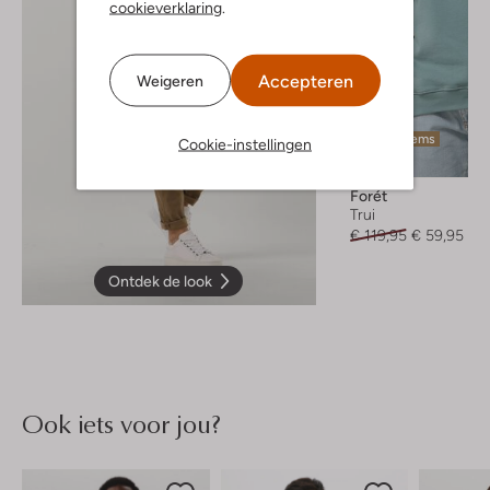
cookieverklaring
.
Accepteren
Weigeren
Laatste items
Cookie-instellingen
-50%
Forét
Trui
€ 119,95
€ 59,95
Ontdek de look
Ook iets voor jou?