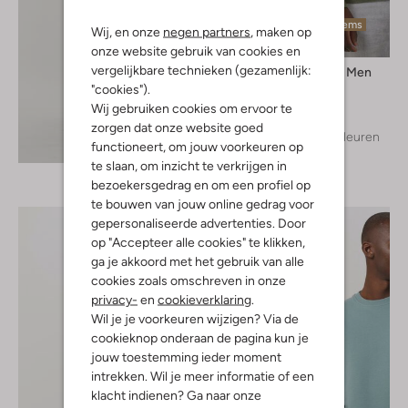
Laatste items
Wij, en onze
negen partners
, maken op
onze website gebruik van cookies en
vergelijkbare technieken (gezamenlijk:
Selected Men
Trui
"cookies").
€ 59,95
Wij gebruiken cookies om ervoor te
zorgen dat onze website goed
+ meer kleuren
Ontdek de look
functioneert, om jouw voorkeuren op
te slaan, om inzicht te verkrijgen in
bezoekersgedrag en om een profiel op
te bouwen van jouw online gedrag voor
gepersonaliseerde advertenties. Door
op "Accepteer alle cookies" te klikken,
ga je akkoord met het gebruik van alle
cookies zoals omschreven in onze
privacy-
en
cookieverklaring
.
Wil je je voorkeuren wijzigen? Via de
cookieknop onderaan de pagina kun je
jouw toestemming ieder moment
intrekken. Wil je meer informatie of een
klacht indienen? Ga naar onze