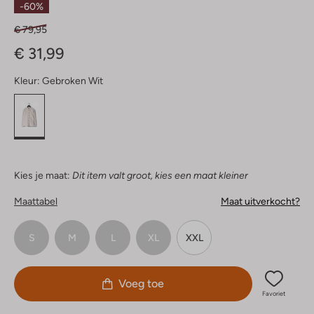
-60%
€ 79,95
€ 31,99
Kleur:
Gebroken Wit
Kies je maat:
Dit item valt groot, kies een maat kleiner
Maattabel
Maat uitverkocht?
S
M
L
XL
XXL
Voeg toe
Favoriet