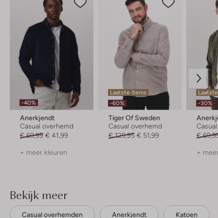
Laatste items
Laatste
-40%
-60%
-30%
Anerkjendt
Tiger Of Sweden
Anerkj
Casual overhemd
Casual overhemd
Casua
€ 69,99
€ 41,99
€ 129,95
€ 51,99
€ 69,9
+ meer kleuren
+ meer
Bekijk meer
Casual overhemden
Anerkjendt
Katoen