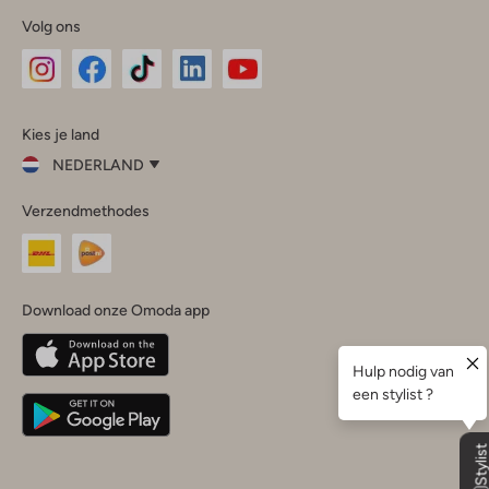
Volg ons
Omoda
Omoda
Omoda
Omoda
Omoda
Kies je land
Instagram
Facebook
TikTok
LinkedIn
YouTube
NEDERLAND
Kies
Verzendmethodes
je
Sluit
land
Nederland
België
(Nederlands)
Download onze Omoda app
Belgique
(Français)
Deutschland