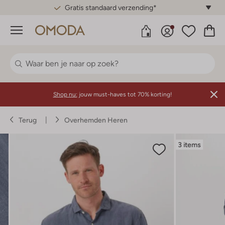
Gratis standaard verzending*
Menu
Shop nu:
jouw must-haves tot 70% korting!
Terug
Overhemden Heren
3 items