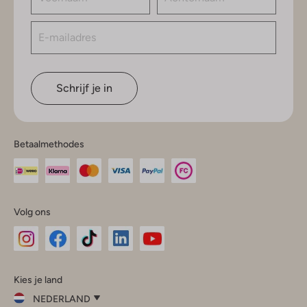
Schrijf je in
Betaalmethodes
Volg ons
Omoda
Omoda
Omoda
Omoda
Omoda
Kies je land
Instagram
Facebook
TikTok
LinkedIn
YouTube
NEDERLAND