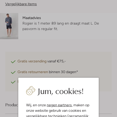
Vergelijkbare items
Maatadvies
Rogier is 1 meter 89 lang en draagt maat L.
De
pasvorm is
regular fit
.
Gratis verzending
vanaf €75,-
Gratis retourneren
binnen 30 dagen*
Betaal achteraf
met Klarna
Jum, cookies!
Product informatie
Wij, en onze
negen partners
, maken op
onze website gebruik van cookies en
vergelijkbare technieken (gezamenlijk: