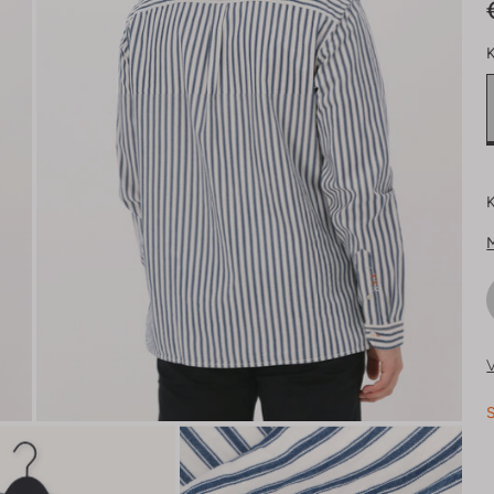
K
K
V
S