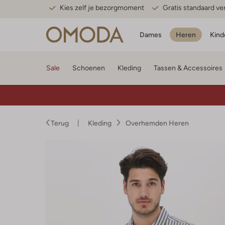
Kies zelf je bezorgmoment
Gratis standaard v
Dames
Heren
Kind
Sale
Schoenen
Kleding
Tassen & Accessoires
Terug
Kleding
Overhemden Heren