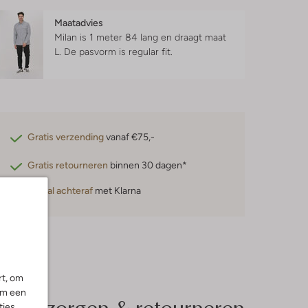
Maatadvies
Milan is 1 meter 84 lang en draagt maat
L.
De pasvorm is
regular fit
.
Gratis verzending
vanaf €75,-
Gratis retourneren
binnen 30 dagen*
Betaal achteraf
met Klarna
rt, om
om een
Bezorgen & retourneren
ies.