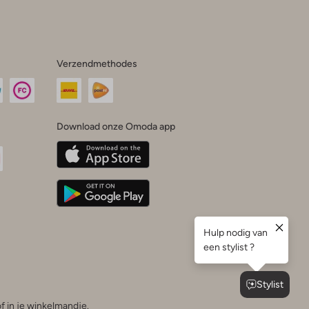
Verzendmethodes
Download onze Omoda app
oda
n
uTube
f in je winkelmandje.