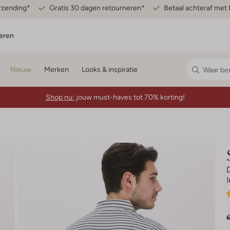
erzending*
Gratis 30 dagen retourneren*
Betaal achteraf met 
eren
Nieuw
Merken
Looks & inspiratie
Shop nu:
jouw must-haves tot 70% korting!
€