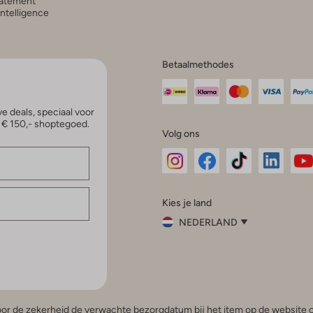
atement
 Intelligence
Betaalmethodes
e deals, speciaal voor
p € 150,- shoptegoed.
Volg ons
Omoda
Omoda
Omoda
Omoda
Om
Kies je land
Instagram
Facebook
TikTok
LinkedI
Yo
NEDERLAND
Kies
je
Sluit
land
Nederland
België
(Nederlands)
 voor de zekerheid de verwachte bezorgdatum bij het item op de website o