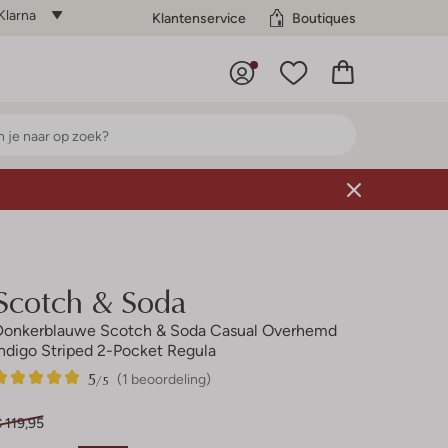
Klarna
Klantenservice
Boutiques
Scotch & Soda
Donkerblauwe Scotch & Soda Casual Overhemd
Indigo Striped 2-Pocket Regula
5
1
5
/5
(1 beoordeling)
Sterren
 119,95