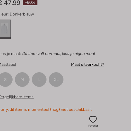
€ 47,99
-60%
leur:
Donkerblauw
ies je maat:
Dit item valt normaal, kies je eigen maat
Maattabel
Maat uitverkocht?
S
M
L
XL
ergelijkbare items
orry, dit item is momenteel (nog) niet beschikbaar.
Favoriet