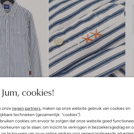
Jum, cookies!
n onze
negen partners
, maken op onze website gebruik van cookies en
ijkbare technieken (gezamenlijk: "cookies").
bruiken cookies om ervoor te zorgen dat onze website goed functionee
oorkeuren op te slaan, om inzicht te verkrijgen in bezoekersgedrag en 
Product informatie
l op te bouwen van jouw online gedrag voor gepersonaliseerde advertent