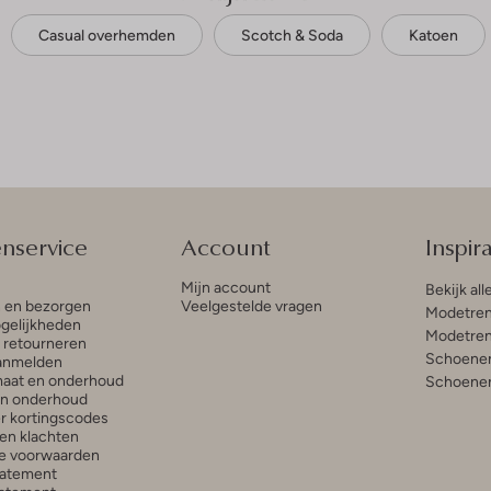
Casual overhemden
Scotch & Soda
Katoen
enservice
Account
Inspira
Mijn account
Bekijk all
n en bezorgen
Veelgestelde vragen
Modetren
gelijkheden
Modetren
n retourneren
Schoenen
anmelden
aat en onderhoud
Schoenen
en onderhoud
r kortingscodes
en klachten
e voorwaarden
tatement