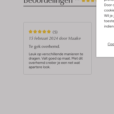
5
/5
Door o
Sterren
cooki
Wil je
toeste
indie
5
(5)
S
15 februari 2024
door Maaike
Coo
t
Te gek overhemd.
e
Leuk op verschillende manieren te
dragen. Valt goed op maat. Met dit
r
overhemd creëer je een net wat
r
apartere look.
e
n