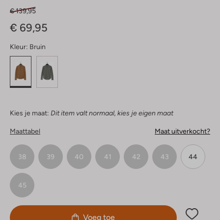
€ 139,95
€ 69,95
Kleur:
Bruin
Kies je maat:
Dit item valt normaal, kies je eigen maat
Maattabel
Maat uitverkocht?
38
39
40
41
42
43
44
45
Voeg toe