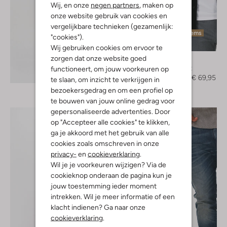
Wij, en onze
negen partners
, maken op
onze website gebruik van cookies en
vergelijkbare technieken (gezamenlijk:
Laatste items
"cookies").
-50%
Wij gebruiken cookies om ervoor te
zorgen dat onze website goed
Drykorn
Overshirt
functioneert, om jouw voorkeuren op
Ontdek de look
€ 139,95
€ 69,95
te slaan, om inzicht te verkrijgen in
bezoekersgedrag en om een profiel op
te bouwen van jouw online gedrag voor
gepersonaliseerde advertenties. Door
op "Accepteer alle cookies" te klikken,
ga je akkoord met het gebruik van alle
cookies zoals omschreven in onze
privacy-
en
cookieverklaring
.
Wil je je voorkeuren wijzigen? Via de
cookieknop onderaan de pagina kun je
jouw toestemming ieder moment
intrekken. Wil je meer informatie of een
klacht indienen? Ga naar onze
cookieverklaring
.