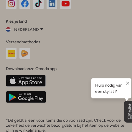
Omoda
Omoda
Omoda
Omoda
Omoda
Kies je land
Instagram
Facebook
TikTok
LinkedIn
YouTube
NEDERLAND
Kies
Verzendmethodes
je
Sluit
land
Nederland
België
(Nederlands)
Download onze Omoda app
Belgique
(Français)
Deutschland
*Dit geldt alleen voor items die op voorraad zijn. Check voor de
zekerheid de verwachte bezorgdatum bij het item op de website
of in je winkelmandje.