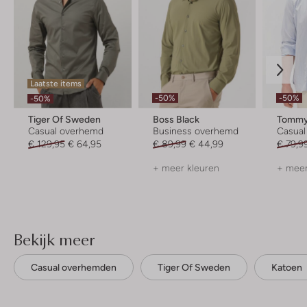
Laatste items
-50%
-50%
-50%
Tiger Of Sweden
Boss Black
Tommy 
Casual overhemd
Business overhemd
Casua
€ 129,95
€ 64,95
€ 89,99
€ 44,99
€ 79,9
+ meer kleuren
+ meer
Bekijk meer
Casual overhemden
Tiger Of Sweden
Katoen