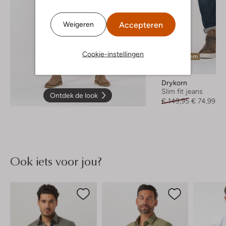
Accepteren
Weigeren
Cookie-instellingen
Laatste item
-50%
Drykorn
Slim fit jeans
Ontdek de look
€ 149,95
€ 74,99
Ook iets voor jou?