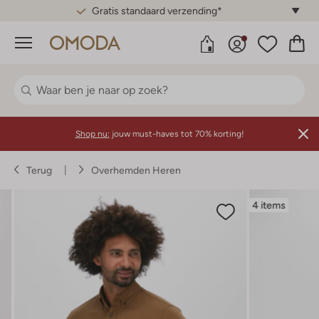
Gratis standaard verzending*
Menu
Shop nu:
jouw must-haves tot 70% korting!
Terug
Overhemden Heren
4 items