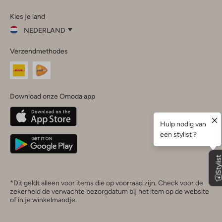
Omoda
Omoda
Omoda
Omoda
Omoda
Kies je land
Instagram
Facebook
TikTok
LinkedIn
YouTube
NEDERLAND
Kies
Verzendmethodes
je
Sluit
land
Nederland
België
(Nederlands)
Download onze Omoda app
Belgique
(Français)
Deutschland
*Dit geldt alleen voor items die op voorraad zijn. Check voor de
zekerheid de verwachte bezorgdatum bij het item op de website
of in je winkelmandje.