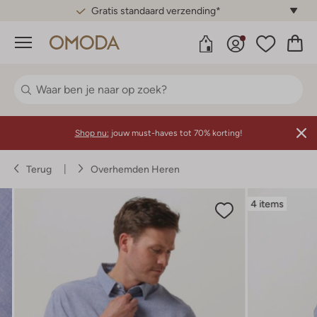
Gratis standaard verzending*
Menu
Shop nu:
jouw must-haves tot 70% korting!
Terug
Overhemden Heren
4 items