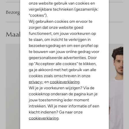
onze website gebruik van cookies en
vergelijkbare technieken (gezamenlijk:
Bezorgen & retourneren
"cookies").
Wij gebruiken cookies om ervoor te
zorgen dat onze website goed
Maak je
look compleet
functioneert, om jouw voorkeuren op
te slaan, om inzicht te verkrijgen in
bezoekersgedrag en om een profiel op
te bouwen van jouw online gedrag voor
gepersonaliseerde advertenties. Door
op "Accepteer alle cookies" te klikken,
ga je akkoord met het gebruik van alle
cookies zoals omschreven in onze
privacy-
en
cookieverklaring
.
Wil je je voorkeuren wijzigen? Via de
cookieknop onderaan de pagina kun je
jouw toestemming ieder moment
intrekken. Wil je meer informatie of een
klacht indienen? Ga naar onze
cookieverklaring
.