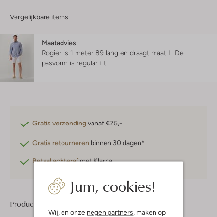
Vergelijkbare items
Maatadvies
Rogier is 1 meter 89 lang en draagt maat L.
De
pasvorm is
regular fit
.
Gratis verzending
vanaf €75,-
Gratis retourneren
binnen 30 dagen*
Betaal achteraf
met Klarna
Jum, cookies!
Product informatie
Wij, en onze
negen partners
, maken op