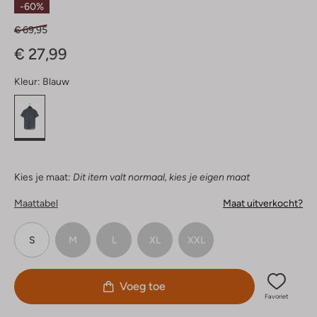
-60%
€ 69,95
€ 27,99
Kleur:
Blauw
Kies je maat:
Dit item valt normaal, kies je eigen maat
Maattabel
Maat uitverkocht?
S
M
L
XL
XXL
Voeg toe
Favoriet