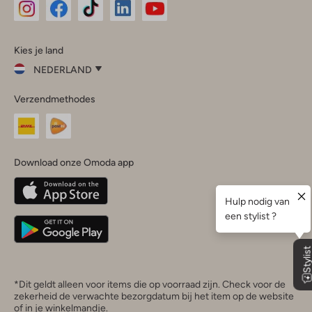
Omoda
Omoda
Omoda
Omoda
Omoda
Kies je land
Instagram
Facebook
TikTok
LinkedIn
YouTube
NEDERLAND
Kies
Verzendmethodes
je
Sluit
land
Nederland
België
(Nederlands)
Download onze Omoda app
Belgique
(Français)
Deutschland
*Dit geldt alleen voor items die op voorraad zijn. Check voor de
zekerheid de verwachte bezorgdatum bij het item op de website
of in je winkelmandje.