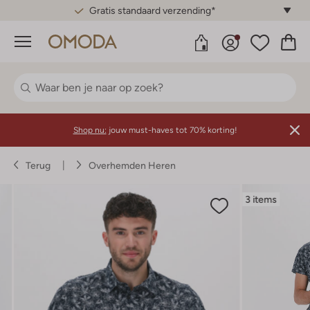
Gratis standaard verzending*
Menu
Shop nu:
jouw must-haves tot 70% korting!
Terug
Overhemden Heren
3 items