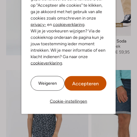
op "Accepteer alle cookies" te klikken,
ga je akkoord met het gebruik van alle
cookies zoals omschreven in onze
privacy-
en
cookieverklaring
.
Laatste items
Wil je je voorkeuren wijzigen? Via de
-50%
cookieknop onderaan de pagina kun je
Scotch & Soda
jouw toestemming ieder moment
Cargobroek
Ontdek de look
intrekken. Wil je meer informatie of een
€ 119,95
€ 59,95
klacht indienen? Ga naar onze
cookieverklaring
.
Accepteren
Weigeren
Cookie-instellingen