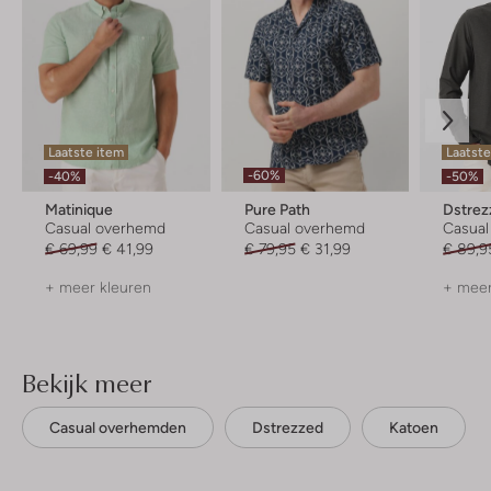
Laatste item
Laatste
-60%
-40%
-50%
Matinique
Pure Path
Dstrez
Casual overhemd
Casual overhemd
Casua
€ 69,99
€ 41,99
€ 79,95
€ 31,99
€ 89,9
+ meer kleuren
+ meer
Bekijk meer
Casual overhemden
Dstrezzed
Katoen