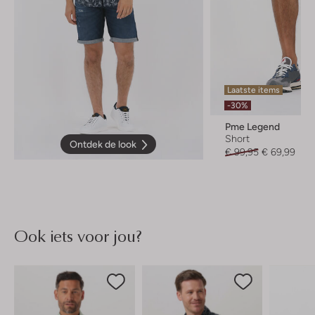
Laatste items
-30%
Pme Legend
Short
Ontdek de look
€ 99,95
€ 69,99
Ook iets voor jou?