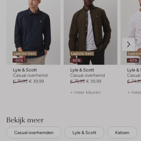
Laatste item
Laatste item
Laatst
-50%
-50%
-50%
Lyle & Scott
Lyle & Scott
Lyle &
Casual overhemd
Casual overhemd
Casua
€ 79,95
€ 39,99
€ 79,95
€ 39,99
€ 74,9
+ meer kleuren
+ meer
Bekijk meer
Casual overhemden
Lyle & Scott
Katoen