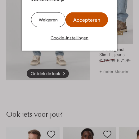
Accepteren
Weigeren
Laatste item
Cookie-instellingen
-40%
Pme Legend
Slim fit jeans
€ 119,99
€ 71,99
+ meer kleuren
Ontdek de look
Ook iets voor jou?