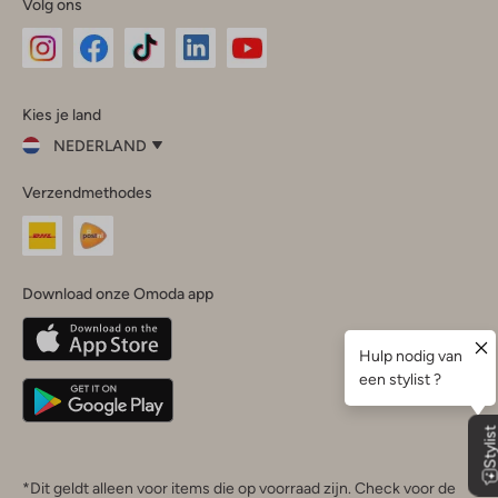
Volg ons
Omoda
Omoda
Omoda
Omoda
Omoda
Kies je land
Instagram
Facebook
TikTok
LinkedIn
YouTube
NEDERLAND
Kies
Verzendmethodes
je
Sluit
land
Nederland
België
(Nederlands)
Download onze Omoda app
Belgique
(Français)
Deutschland
*Dit geldt alleen voor items die op voorraad zijn. Check voor de