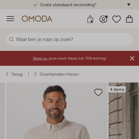
Gratis standaard verzending*
Menu
Shop nu:
jouw must-haves tot 70% korting!
Terug
Overhemden Heren
4 items