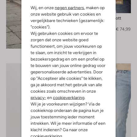
Laatste items
Wij, en onze
negen partners
, maken op
-50%
onze website gebruik van cookies en
Lyle & Scott
vergelijkbare technieken (gezamenlijk:
Jack
"cookies").
€ 149,99
€ 74,99
Wij gebruiken cookies om ervoor te
zorgen dat onze website goed
Ontdek de look
functioneert, om jouw voorkeuren op
te slaan, om inzicht te verkrijgen in
bezoekersgedrag en om een profiel op
te bouwen van jouw online gedrag voor
gepersonaliseerde advertenties. Door
op "Accepteer alle cookies" te klikken,
ga je akkoord met het gebruik van alle
cookies zoals omschreven in onze
privacy-
en
cookieverklaring
.
Wil je je voorkeuren wijzigen? Via de
cookieknop onderaan de pagina kun je
jouw toestemming ieder moment
intrekken. Wil je meer informatie of een
klacht indienen? Ga naar onze
cookieverklaring
.