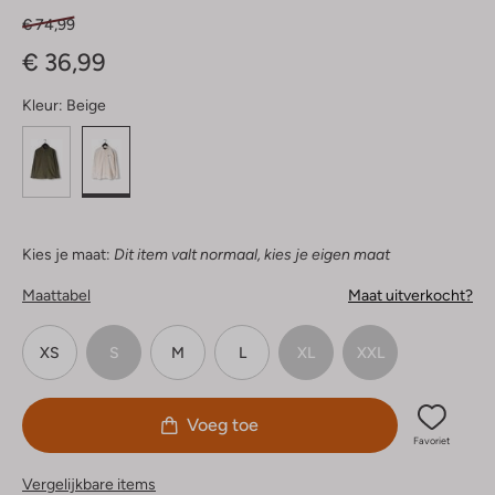
€ 74,99
€ 36,99
Kleur:
Beige
Kies je maat:
Dit item valt normaal, kies je eigen maat
Maattabel
Maat uitverkocht?
XS
S
M
L
XL
XXL
Voeg toe
Favoriet
Vergelijkbare items