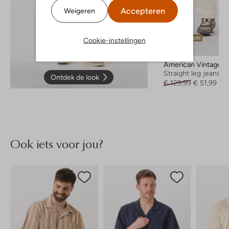
Accepteren
Weigeren
Laatste item
Cookie-instellingen
-60%
American Vintage
Straight leg jeans
Ontdek de look
€ 129,99
€ 51,99
Ook iets voor jou?