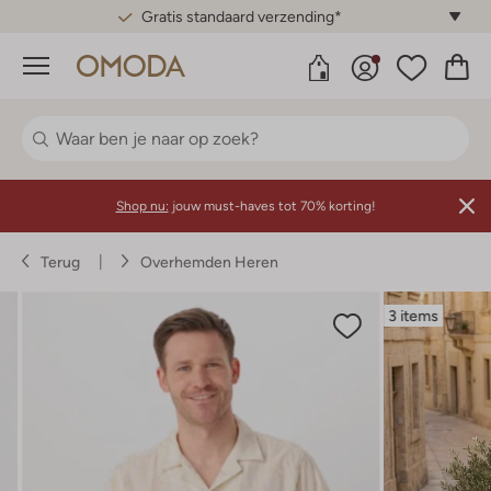
Gratis standaard verzending*
Menu
Shop nu:
jouw must-haves tot 70% korting!
Terug
Overhemden Heren
3 items