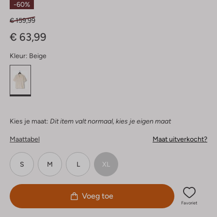
-60%
€ 159,99
€ 63,99
Kleur:
Beige
Kies je maat:
Dit item valt normaal, kies je eigen maat
Maattabel
Maat uitverkocht?
S
M
L
XL
Voeg toe
Favoriet