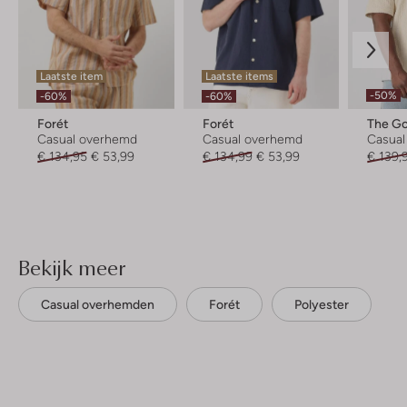
Laatste item
Laatste items
-50%
-60%
-60%
Forét
Forét
The G
Casual overhemd
Casual overhemd
Casua
€ 134,95
€ 53,99
€ 134,99
€ 53,99
€ 139,
Bekijk meer
Casual overhemden
Forét
Polyester