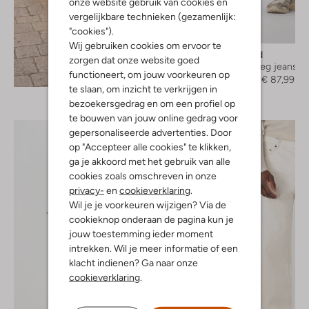
onze website gebruik van cookies en
vergelijkbare technieken (gezamenlijk:
"cookies").
-20%
Wij gebruiken cookies om ervoor te
Woodbird
zorgen dat onze website goed
Straight leg jeans
Ontdek de look
functioneert, om jouw voorkeuren op
€ 109,99
€ 87,99
te slaan, om inzicht te verkrijgen in
bezoekersgedrag en om een profiel op
te bouwen van jouw online gedrag voor
gepersonaliseerde advertenties. Door
op "Accepteer alle cookies" te klikken,
ga je akkoord met het gebruik van alle
cookies zoals omschreven in onze
privacy-
en
cookieverklaring
.
Wil je je voorkeuren wijzigen? Via de
cookieknop onderaan de pagina kun je
jouw toestemming ieder moment
intrekken. Wil je meer informatie of een
klacht indienen? Ga naar onze
cookieverklaring
.