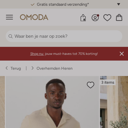
Gratis standaard verzending*
Menu
Shop nu:
jouw must-haves tot 70% korting!
Terug
Overhemden Heren
3 items