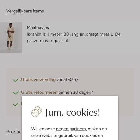
Vergelijkbare items
Maatadvies
Ibrahim is 1 meter 88 lang en draagt maat L.
De
pasvorm is
regular fit
.
Gratis verzending
vanaf €75,-
Gratis retourneren
binnen 30 dagen*
Betaal achteraf
met Klarna
Jum, cookies!
Wij, en onze
negen partners
, maken op
Product informatie
onze website gebruik van cookies en