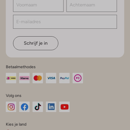
Schrijf je in
Betaalmethodes
Volg ons
Omoda
Omoda
Omoda
Omoda
Omoda
Kies je land
Instagram
Facebook
TikTok
LinkedIn
YouTube