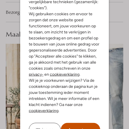
vergelijkbare technieken (gezamenlijk:
"cookies").
Bezorgen & retourneren
Wij gebruiken cookies om ervoor te
zorgen dat onze website goed
functioneert, om jouw voorkeuren op
Maak je
look compleet
te slaan, om inzicht te verkrijgen in
bezoekersgedrag en om een profiel op
te bouwen van jouw online gedrag voor
gepersonaliseerde advertenties. Door
op "Accepteer alle cookies" te klikken,
ga je akkoord met het gebruik van alle
cookies zoals omschreven in onze
privacy-
en
cookieverklaring
.
Wil je je voorkeuren wijzigen? Via de
cookieknop onderaan de pagina kun je
jouw toestemming ieder moment
intrekken. Wil je meer informatie of een
klacht indienen? Ga naar onze
cookieverklaring
.