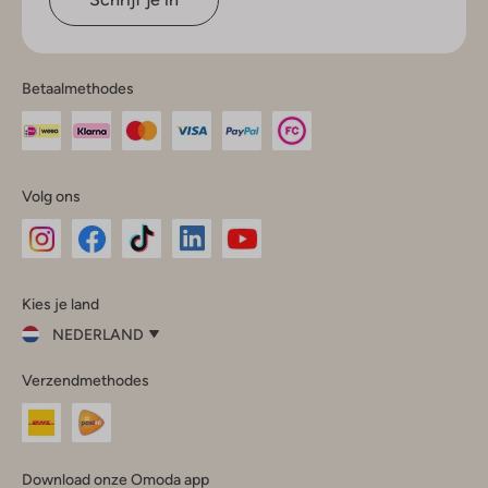
Betaalmethodes
Volg ons
Omoda
Omoda
Omoda
Omoda
Omoda
Kies je land
Instagram
Facebook
TikTok
LinkedIn
YouTube
NEDERLAND
Kies
Verzendmethodes
je
Sluit
land
Nederland
België
(Nederlands)
Download onze Omoda app