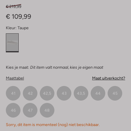
€ 219,99
€ 109,99
Kleur:
Taupe
Kies je maat:
Dit item valt normaal, kies je eigen maat
Maattabel
Maat uitverkocht?
41
42
42,5
43
43,5
44
45
46
47
48
Sorry, dit item is momenteel (nog) niet beschikbaar.