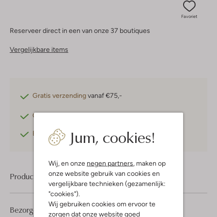
Favoriet
Reserveer direct in een van onze 37 boutiques
Vergelijkbare items
Gratis verzending
vanaf €75,-
Gratis retourneren
binnen 30 dagen*
Jum, cookies!
Betaal achteraf
met Klarna
Wij, en onze
negen partners
, maken op
onze website gebruik van cookies en
Product informatie
vergelijkbare technieken (gezamenlijk:
"cookies").
Wij gebruiken cookies om ervoor te
Bezorgen & retourneren
zorgen dat onze website goed