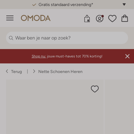
Gratis standaard verzending*
Menu
Shop nu:
jouw must-haves tot 70% korting!
Terug
Nette Schoenen Heren