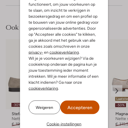
functioneert, om jouw voorkeuren op
te slaan, om inzicht te verkrijgen in
bezoekersgedrag en om een profiel op
te bouwen van jouw online gedrag voor
Ook iets voor jou?
gepersonaliseerde advertenties. Door
op "Accepteer alle cookies" te klikken,
ga je akkoord met het gebruik van alle
cookies zoals omschreven in onze
privacy-
en
cookieverklaring
.
Wil je je voorkeuren wijzigen? Via de
cookieknop onderaan de pagina kun je
jouw toestemming ieder moment
intrekken. Wil je meer informatie of een
klacht indienen? Ga naar onze
cookieverklaring
.
Laatste item
Laatste
-30%
Gratis riem
-50%
-50%
Accepteren
Weigeren
Stefano Lauran
Boss
Magna
Nette schoenen
Nette schoenen
Nette
Cookie-instellingen
€ 199,99
€ 139,99
€ 229,99
€ 114,99
€ 319,