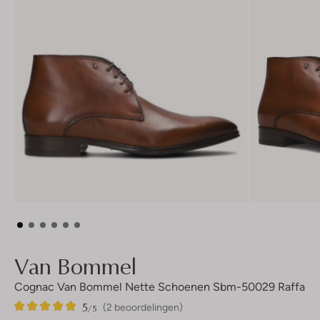
Van Bommel
Cognac Van Bommel Nette Schoenen Sbm-50029 Raffa
5
2
5
/5
(2 beoordelingen)