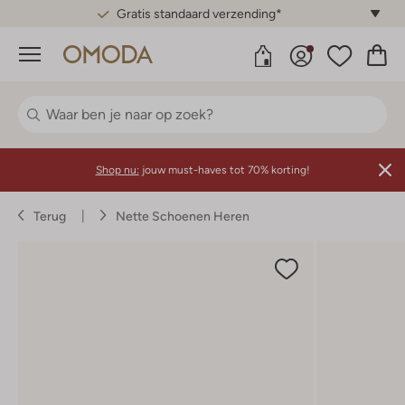
Gratis standaard verzending*
Menu
Shop nu:
jouw must-haves tot 70% korting!
Terug
Nette Schoenen Heren