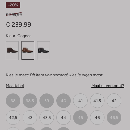
Sterren
-20%
€ 299,99
€ 239,99
Kleur:
Cognac
Kies je maat:
Dit item valt normaal, kies je eigen maat
Maattabel
Maat uitverkocht?
38
38,5
39
40
41
41,5
42
42,5
43
43,5
44
45
46
46,5