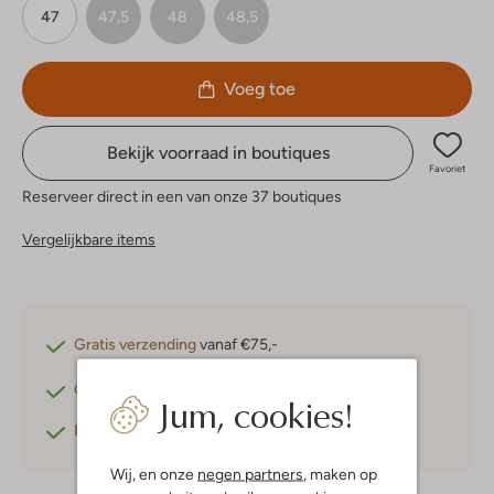
47
47,5
48
48,5
Voeg toe
Bekijk voorraad in boutiques
Favoriet
Reserveer direct in een van onze 37 boutiques
Vergelijkbare items
Gratis verzending
vanaf €75,-
Gratis retourneren
binnen 30 dagen*
Jum, cookies!
Betaal achteraf
met Klarna
Wij, en onze
negen partners
, maken op