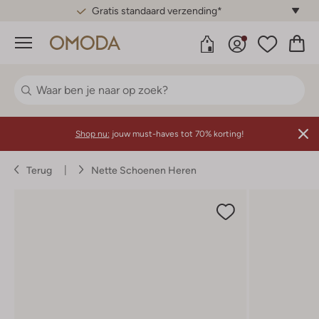
Gratis standaard verzending*
Menu
Shop nu:
jouw must-haves tot 70% korting!
Terug
Nette Schoenen Heren