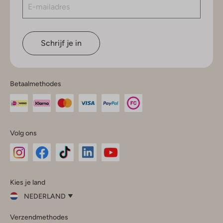
Schrijf je in
Betaalmethodes
Volg ons
Omoda
Omoda
Omoda
Omoda
Omoda
Kies je land
Instagram
Facebook
TikTok
LinkedIn
YouTube
NEDERLAND
Kies
Verzendmethodes
je