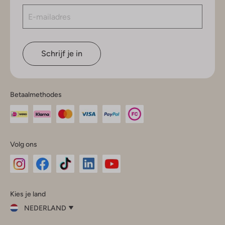
Schrijf je in
Betaalmethodes
Volg ons
Omoda
Omoda
Omoda
Omoda
Omoda
Kies je land
Instagram
Facebook
TikTok
LinkedIn
YouTube
NEDERLAND
Kies