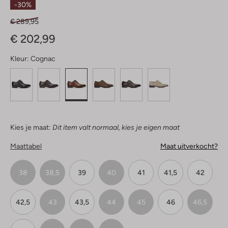
-30%
€ 289,95
€ 202,99
Kleur:
Cognac
Kies je maat:
Dit item valt normaal, kies je eigen maat
Maattabel
Maat uitverkocht?
38
38,5
39
40
41
41,5
42
42,5
43
43,5
44
45
46
46,5