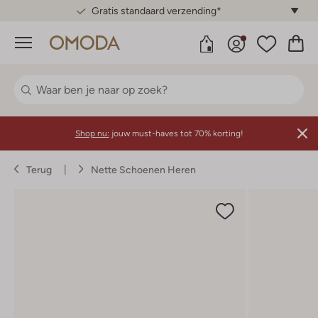
Gratis standaard verzending*
Menu
Shop nu:
jouw must-haves tot 70% korting!
Terug
Nette Schoenen Heren