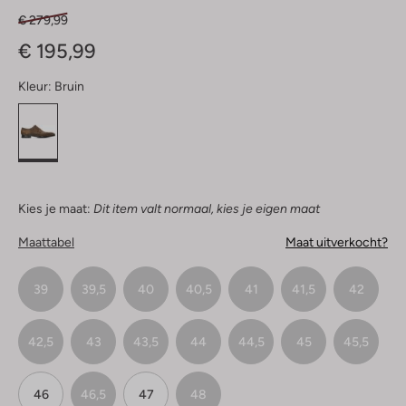
€ 279,99
€ 195,99
Kleur:
Bruin
Kies je maat:
Dit item valt normaal, kies je eigen maat
Maattabel
Maat uitverkocht?
39
39,5
40
40,5
41
41,5
42
42,5
43
43,5
44
44,5
45
45,5
46
46,5
47
48