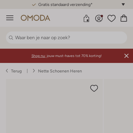
Gratis standaard verzending*
Menu
Shop nu:
jouw must-haves tot 70% korting!
Terug
Nette Schoenen Heren