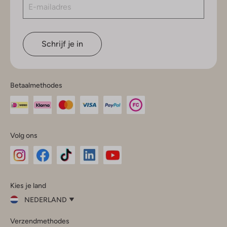
Schrijf je in
Betaalmethodes
Volg ons
Omoda
Omoda
Omoda
Omoda
Omoda
Kies je land
Instagram
Facebook
TikTok
LinkedIn
YouTube
NEDERLAND
Kies
Verzendmethodes
je