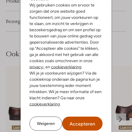
Product informatie
Wij gebruiken cookies om ervoor te
zorgen dat onze website goed
functioneert, om jouw voorkeuren op
Bezorgen & retourneren
te slaan, om inzicht te verkrijgen in
bezoekersgedrag en om een profiel op
te bouwen van jouw online gedrag voor
gepersonaliseerde advertenties. Door
op "Accepteer alle cookies" te klikken,
Ook iets voor jou?
ga je akkoord met het gebruik van alle
cookies zoals omschreven in onze
privacy-
en
cookieverklaring
.
Wil je je voorkeuren wijzigen? Via de
cookieknop onderaan de pagina kun je
jouw toestemming ieder moment
intrekken. Wil je meer informatie of een
klacht indienen? Ga naar onze
cookieverklaring
.
Accepteren
Weigeren
Laatste item
Laatste