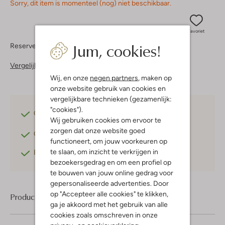
Sorry, dit item is momenteel (nog) niet beschikbaar.
Favoriet
Jum, cookies!
Reserveer direct in een van onze 37 boutiques
Vergelijkbare items
Wij, en onze
negen partners
, maken op
onze website gebruik van cookies en
vergelijkbare technieken (gezamenlijk:
"cookies").
Gratis verzending
vanaf €75,-
Wij gebruiken cookies om ervoor te
zorgen dat onze website goed
Gratis retourneren
binnen 30 dagen*
functioneert, om jouw voorkeuren op
te slaan, om inzicht te verkrijgen in
Betaal achteraf
met Klarna
bezoekersgedrag en om een profiel op
te bouwen van jouw online gedrag voor
gepersonaliseerde advertenties. Door
op "Accepteer alle cookies" te klikken,
Product informatie
ga je akkoord met het gebruik van alle
cookies zoals omschreven in onze