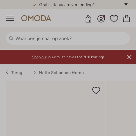
Gratis standaard verzending*
Menu
Shop nu:
jouw must-haves tot 70% korting!
Terug
Nette Schoenen Heren