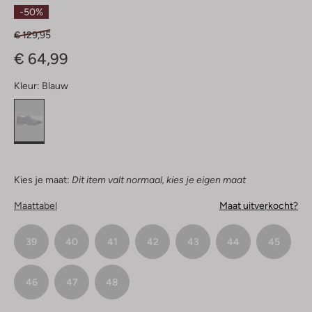
Sterren
-50%
€ 129,95
€ 64,99
Kleur:
Blauw
Kies je maat:
Dit item valt normaal, kies je eigen maat
Maattabel
Maat uitverkocht?
39
40
41
42
43
44
45
46
47
48