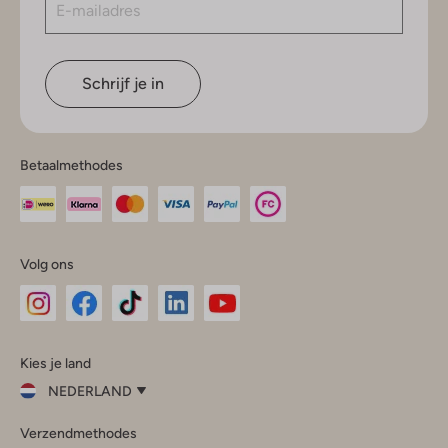
Schrijf je in
Betaalmethodes
Volg ons
Omoda
Omoda
Omoda
Omoda
Omoda
Kies je land
Instagram
Facebook
TikTok
LinkedIn
YouTube
NEDERLAND
Kies
Verzendmethodes
je
Sluit