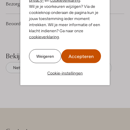
privacy-
en
cookieverklaring
.
Bezorgen & retourneren
Wil je je voorkeuren wijzigen? Via de
cookieknop onderaan de pagina kun je
jouw toestemming ieder moment
4
4
Beoordelingen
(4)
4
intrekken. Wil je meer informatie of een
/5
Sterren
klacht indienen? Ga naar onze
cookieverklaring
.
Bekijk meer
Accepteren
Weigeren
Nette schoenen
Mazzeltov
Leer
Cookie-instellingen