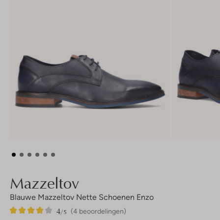
Mazzeltov
Blauwe Mazzeltov Nette Schoenen Enzo
4
4
4
/5
(4 beoordelingen)