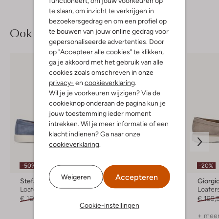
functioneert, om jouw voorkeuren op
te slaan, om inzicht te verkrijgen in
bezoekersgedrag en om een profiel op
Ook iets voor jou?
te bouwen van jouw online gedrag voor
gepersonaliseerde advertenties. Door
op "Accepteer alle cookies" te klikken,
ga je akkoord met het gebruik van alle
cookies zoals omschreven in onze
privacy-
en
cookieverklaring
.
Wil je je voorkeuren wijzigen? Via de
cookieknop onderaan de pagina kun je
jouw toestemming ieder moment
intrekken. Wil je meer informatie of een
klacht indienen? Ga naar onze
cookieverklaring
.
-50%
-40%
-20%
Accepteren
Weigeren
Stefano Lauran
Magnanni
Giorgi
Loafers
Lage sneakers
Loafer
€ 169,99
€ 84,99
€ 289,99
€ 173,99
€ 199,
Cookie-instellingen
+ meer kleuren
+ meer