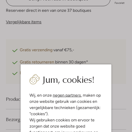
Favoriet
Reserveer direct in een van onze 37 boutiques
Vergelijkbare items
Gratis verzending
vanaf €75,-
Gratis retourneren
binnen 30 dagen*
Betaal achteraf
met Klarna
Jum, cookies!
Wij, en onze
negen partners
, maken op
Product informatie
onze website gebruik van cookies en
vergelijkbare technieken (gezamenlijk:
"cookies").
Bezorgen & retourneren
Wij gebruiken cookies om ervoor te
zorgen dat onze website goed