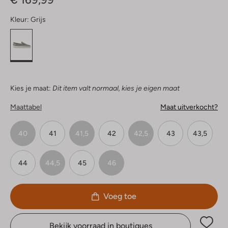
Kleur:
Grijs
Kies je maat:
Dit item valt normaal, kies je eigen maat
Maattabel
Maat uitverkocht?
40
41
41,5
42
42,5
43
43,5
44
44,5
45
46
Voeg toe
Bekijk voorraad in boutiques