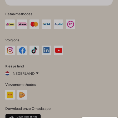
Betaalmethodes
Volg ons
Omoda
Omoda
Omoda
Omoda
Omoda
Kies je land
Instagram
Facebook
TikTok
LinkedIn
YouTube
NEDERLAND
Kies
Verzendmethodes
je
Sluit
land
Nederland
België
(Nederlands)
Download onze Omoda app
Belgique
(Français)