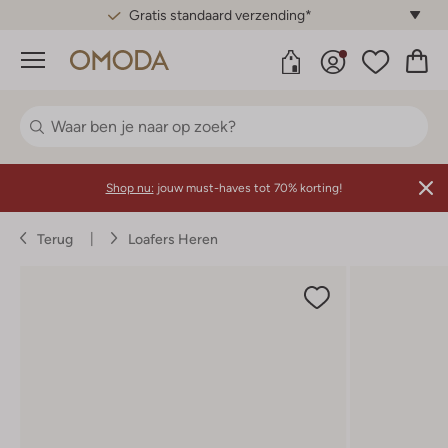
Gratis standaard verzending*
Menu
Shop nu:
jouw must-haves tot 70% korting!
Terug
Loafers Heren