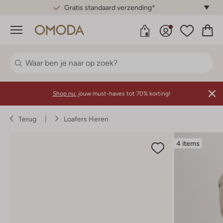
Gratis standaard verzending*
Menu
Shop nu:
jouw must-haves tot 70% korting!
Terug
Loafers Heren
4 items