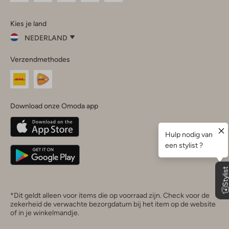
Omoda
Omoda
Omoda
Omoda
Omoda
Kies je land
Instagram
Facebook
TikTok
LinkedIn
YouTube
NEDERLAND
Kies
Verzendmethodes
je
Sluit
land
Nederland
België
(Nederlands)
Download onze Omoda app
Belgique
(Français)
Deutschland
*Dit geldt alleen voor items die op voorraad zijn. Check voor de
zekerheid de verwachte bezorgdatum bij het item op de website
of in je winkelmandje.