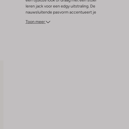
een tijdloze look of draag met een stoer
leren jack voor een edgy uitstraling. De
nauwsluitende pasvorm accentueert je
silhouet zonder in te boeten op
Toon meer
bewegingsvrijheid. Een must-have in de
garderobe van elke modebewuste man die
houdt van een moderne, strakke look.