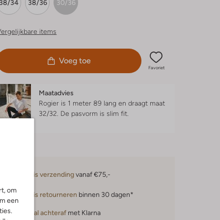
38/34
38/36
30/36
ergelijkbare items
Voeg toe
Favoriet
Maatadvies
Rogier is 1 meter 89 lang en draagt maat
32/32.
De pasvorm is
slim fit
.
Gratis verzending
vanaf €75,-
rt, om
Gratis retourneren
binnen 30 dagen*
om een
ies.
Betaal achteraf
met Klarna