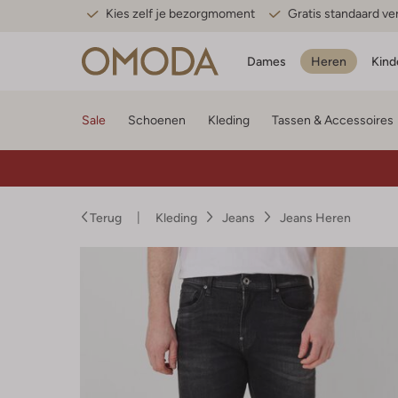
Kies zelf je bezorgmoment
Gratis standaard v
Dames
Heren
Kind
Sale
Schoenen
Kleding
Tassen & Accessoires
Terug
Kleding
Jeans
Jeans Heren