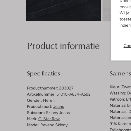
Door o
cooki
Wil je
Ont
toeste
indie
Product informatie
Coo
Specificaties
Samenst
Kleur:
Zwar
Productnummer:
203027
Wassing:
D
Artikelnummer:
51010-A634-A592
Patroon:
Ef
Gender:
Heren
Materiaal b
Productsoort:
Jeans
Materiaal:
D
Subsoort:
Skinny Jeans
Materiaalp
Merk:
G-Star Raw
91% Katoen,
Model:
Revend Skinny
Taillehoogt