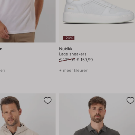
-20%
en
Nubikk
Lage sneakers
€ 199,99
€ 159,99
ren
+ meer kleuren