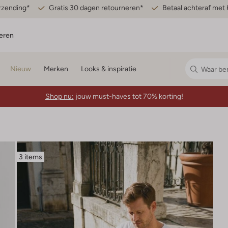
erzending*
Gratis 30 dagen retourneren*
Betaal achteraf met 
eren
Nieuw
Merken
Looks & inspiratie
Shop nu:
jouw must-haves tot 70% korting!
3 items