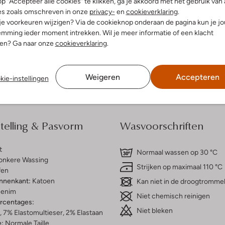
p "Accepteer alle cookies" te klikken, ga je akkoord met het gebruik van 
es zoals omschreven in onze
privacy-
en
cookieverklaring
.
 je voorkeuren wijzigen? Via de cookieknop onderaan de pagina kun je j
dek de look
Ontdek de look
mming ieder moment intrekken. Wil je meer informatie of een klacht
nen? Ga naar onze
cookieverklaring
.
Bezorgen & retourneren
Weigeren
Accepteren
kie-instellingen
elling & Pasvorm
Wasvoorschriften
t
Normaal wassen op 30 °C
onkere Wassing
Strijken op maximaal 110 °C
fen
innenkant:
Katoen
Kan niet in de droogtromme
enim
Niet chemisch reinigen
ercentages:
Niet bleken
 7% Elastomultieser, 2% Elastaan
e:
Normale Taille