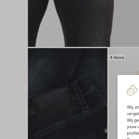
4 items
Wij, e
vergel
Wij ge
jouw v
profie