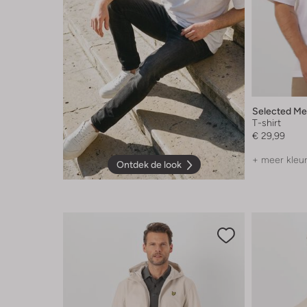
Selected M
T-shirt
€ 29,99
+ meer kleu
Ontdek de look