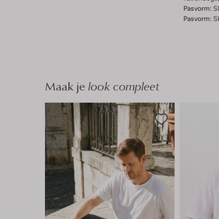
Pasvorm:
Sl
Pasvorm:
S
Maak je
look compleet