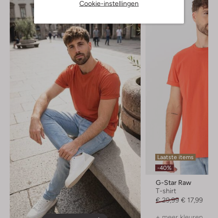
Cookie-instellingen
Laatste items
-40%
G-Star Raw
T-shirt
€ 29,99
€ 17,99
+ meer kleuren