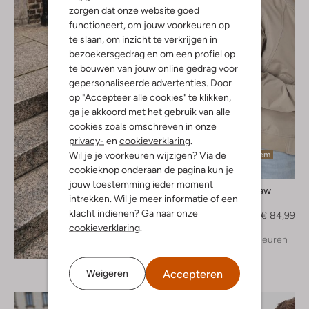
zorgen dat onze website goed
functioneert, om jouw voorkeuren op
te slaan, om inzicht te verkrijgen in
bezoekersgedrag en om een profiel op
te bouwen van jouw online gedrag voor
gepersonaliseerde advertenties. Door
op "Accepteer alle cookies" te klikken,
ga je akkoord met het gebruik van alle
cookies zoals omschreven in onze
privacy-
en
cookieverklaring
.
Wil je je voorkeuren wijzigen? Via de
Laatste item
cookieknop onderaan de pagina kun je
-50%
jouw toestemming ieder moment
G-Star Raw
intrekken. Wil je meer informatie of een
Jack
klacht indienen? Ga naar onze
€ 169,99
€ 84,99
cookieverklaring
.
+ meer kleuren
Ontdek de look
Accepteren
Weigeren