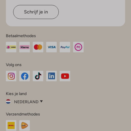
Schrijf je in
Betaalmethodes
Volg ons
Omoda
Omoda
Omoda
Omoda
Omoda
Kies je land
Instagram
Facebook
TikTok
LinkedIn
YouTube
NEDERLAND
Kies
Verzendmethodes
je
Sluit
land
Nederland