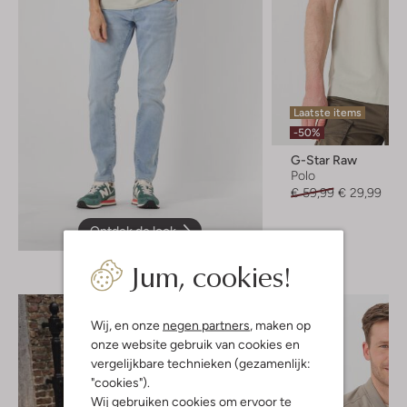
Laatste items
-50%
G-Star Raw
Polo
€ 59,99
€ 29,99
Ontdek de look
Jum, cookies!
Wij, en onze
negen partners
, maken op
onze website gebruik van cookies en
vergelijkbare technieken (gezamenlijk:
"cookies").
Wij gebruiken cookies om ervoor te