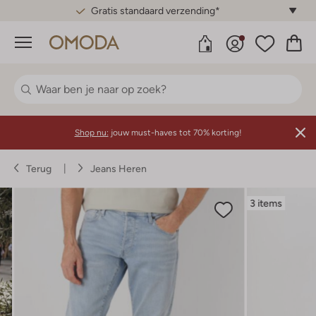
Gratis standaard verzending*
Menu
Shop nu:
jouw must-haves tot 70% korting!
Terug
Jeans Heren
3 items