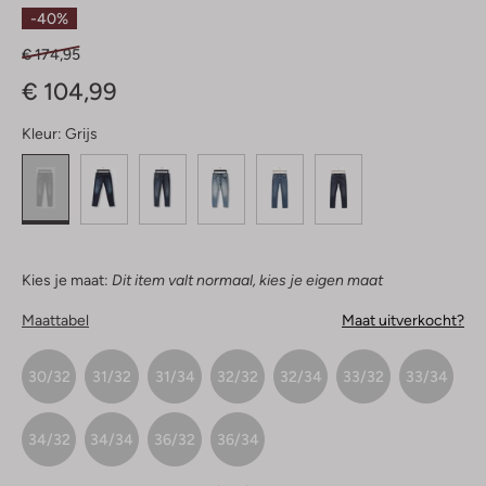
Sterren
-40%
€ 174,95
€ 104,99
Kleur:
Grijs
Kies je maat:
Dit item valt normaal, kies je eigen maat
Maattabel
Maat uitverkocht?
30/32
31/32
31/34
32/32
32/34
33/32
33/34
34/32
34/34
36/32
36/34