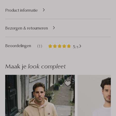
Product informatie
Bezorgen & retourneren
1
5
Beoordelingen
(1)
5
/5
Sterren
Maak je
look compleet