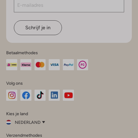
Schrijf je in
Betaalmethodes
Volg ons
Omoda
Omoda
Omoda
Omoda
Omoda
Kies je land
Instagram
Facebook
TikTok
LinkedIn
YouTube
NEDERLAND
Kies
Verzendmethodes
je