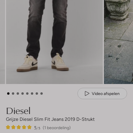
Video afspelen
Diesel
Grijze Diesel Slim Fit Jeans 2019 D-Strukt
5
1
5
/5
(1 beoordeling)