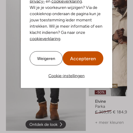
privacy-
en
cookieverklaring
.
Wil je je voorkeuren wijzigen? Via de
cookieknop onderaan de pagina kun je
jouw toestemming ieder moment
intrekken. Wil je meer informatie of een
klacht indienen? Ga naar onze
cookieverklaring
.
Accepteren
Weigeren
Cookie-instellingen
Laatste item
-50%
Elvine
Parka
€ 369,95
€ 184,99
+ meer kleuren
Ontdek de look