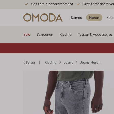
Kies zelf je bezorgmoment
Gratis standaard v
Dames
Heren
Kind
Sale
Schoenen
Kleding
Tassen & Accessoires
Terug
Kleding
Jeans
Jeans Heren