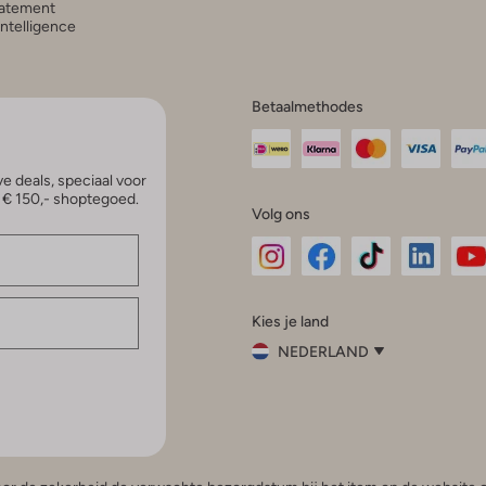
atement
 Intelligence
Betaalmethodes
e deals, speciaal voor
p € 150,- shoptegoed.
Volg ons
Omoda
Omoda
Omoda
Omoda
Om
Kies je land
Instagram
Facebook
TikTok
LinkedI
Yo
NEDERLAND
Kies
je
Sluit
land
Nederland
België
(Nederlands)