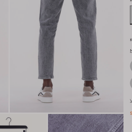
K
K
V
S