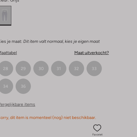
leur:
Grijs
ies je maat:
Dit item valt normaal, kies je eigen maat
Maattabel
Maat uitverkocht?
28
29
30
31
32
33
34
36
ergelijkbare items
orry, dit item is momenteel (nog) niet beschikbaar.
Favoriet