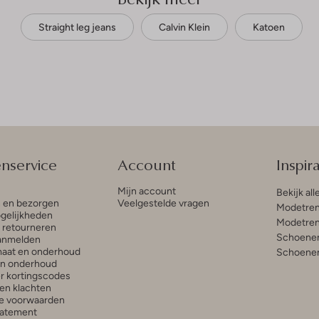
Straight leg jeans
Calvin Klein
Katoen
enservice
Account
Inspira
Mijn account
Bekijk all
n en bezorgen
Veelgestelde vragen
Modetren
gelijkheden
Modetren
n retourneren
Schoenen
anmelden
aat en onderhoud
Schoenen
en onderhoud
r kortingscodes
en klachten
e voorwaarden
tatement