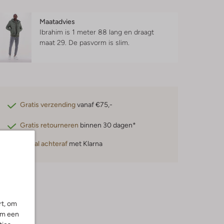
Maatadvies
Ibrahim is 1 meter 88 lang en draagt
maat 29.
De pasvorm is
slim
.
Gratis verzending
vanaf €75,-
Gratis retourneren
binnen 30 dagen*
Betaal achteraf
met Klarna
rt, om
om een