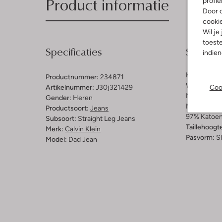
Product informatie
profie
Door o
cooki
Wil je
toeste
Specificaties
Samenst
indie
Kleur:
Grijs
Productnummer:
234871
Wassing:
Li
Artikelnummer:
J30j321429
Coo
Materiaal:
K
Gender:
Heren
Materiaalp
Productsoort:
Jeans
97% Katoen
Subsoort:
Straight Leg Jeans
Taillehoogt
Merk:
Calvin Klein
Pasvorm:
S
Model:
Dad Jean