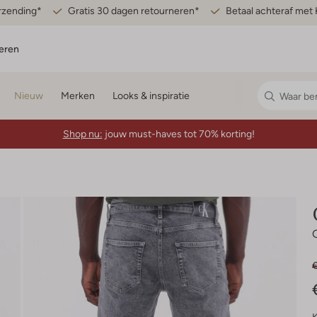
erzending*
Gratis 30 dagen retourneren*
Betaal achteraf met 
eren
Nieuw
Merken
Looks & inspiratie
Shop nu:
jouw must-haves tot 70% korting!
€