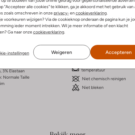
Bezorgen & retourneren
l op te bouwen van jouw online gedrag voor gepersonaliseerde advertent
p "Accepteer alle cookies" te klikken, ga je akkoord met het gebruik van 
es zoals omschreven in onze
privacy-
en
cookieverklaring
.
 je voorkeuren wijzigen? Via de cookieknop onderaan de pagina kun je j
mming ieder moment intrekken. Wil je meer informatie of een klacht
elling & Pasvorm
Wasvoorschriften
nen? Ga naar onze
cookieverklaring
.
Beperkt wassen op 30 °C
chte Wassing
Weigeren
Accepteren
kie-instellingen
Strijken op maximaal 110 °C
atoen
ercentages:
In de droogtrommel op lage
temperatuur
, 3% Elastaan
e:
Normale Taille
Niet chemisch reinigen
lim
Niet bleken
Bekijk meer