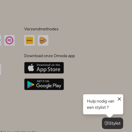
Verzendmethodes
Download onze Omoda app
oda
n
uTube