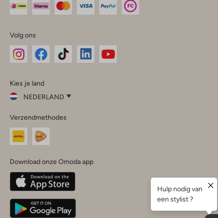
Volg ons
Omoda
Omoda
Omoda
Omoda
Omoda
Kies je land
Instagram
Facebook
TikTok
LinkedIn
YouTube
NEDERLAND
Kies
Verzendmethodes
je
Sluit
land
Nederland
België
(Nederlands)
Download onze Omoda app
Belgique
(Français)
Deutschland