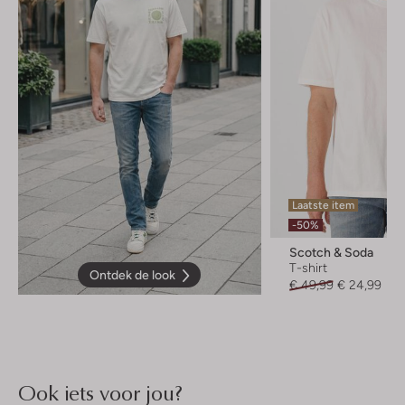
Laatste item
-50%
Scotch & Soda
T-shirt
Ontdek de look
€ 49,99
€ 24,99
Ook iets voor jou?