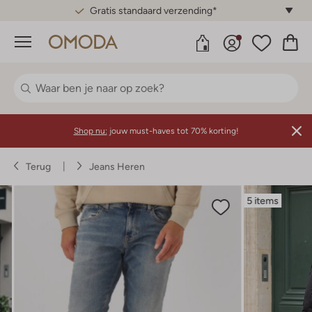
Gratis standaard verzending*
Menu
Shop nu:
jouw must-haves tot 70% korting!
Terug
Jeans Heren
5 items