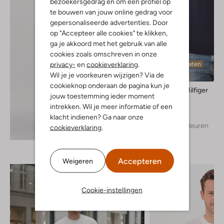
bezoekersgedrag en om een profiel op
te bouwen van jouw online gedrag voor
gepersonaliseerde advertenties. Door
op "Accepteer alle cookies" te klikken,
ga je akkoord met het gebruik van alle
cookies zoals omschreven in onze
privacy-
en
cookieverklaring
.
Laatste maten
Wil je je voorkeuren wijzigen? Via de
cookieknop onderaan de pagina kun je
Tommy Hilfiger
jouw toestemming ieder moment
Trui
intrekken. Wil je meer informatie of een
€ 119,99
klacht indienen? Ga naar onze
+ meer kleuren
cookieverklaring
.
Ontdek de look
Accepteren
Weigeren
Cookie-instellingen