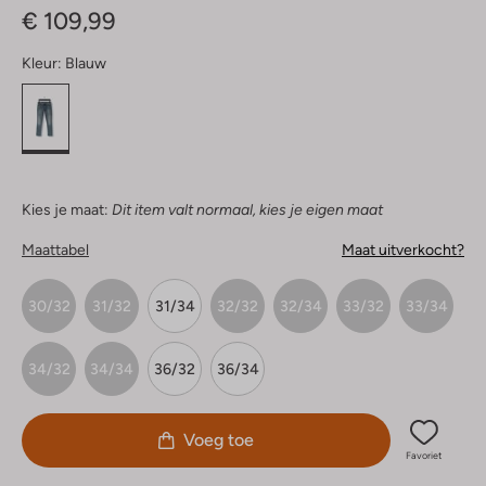
€ 109,99
Kleur:
Blauw
Kies je maat:
Dit item valt normaal, kies je eigen maat
Maattabel
Maat uitverkocht?
30/32
31/32
31/34
32/32
32/34
33/32
33/34
34/32
34/34
36/32
36/34
Voeg toe
Favoriet