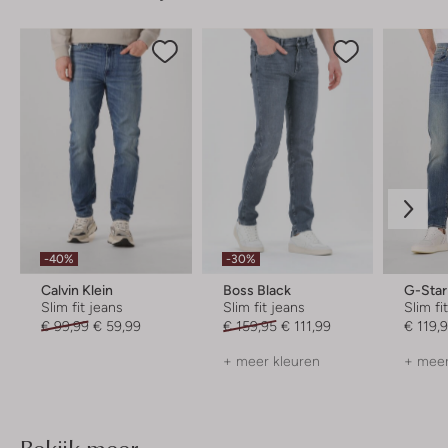
-40%
-30%
Calvin Klein
Boss Black
G-Sta
Slim fit jeans
Slim fit jeans
Slim fi
€ 99,99
€ 59,99
€ 159,95
€ 111,99
€ 119,
+ meer kleuren
+ meer
Bekijk meer