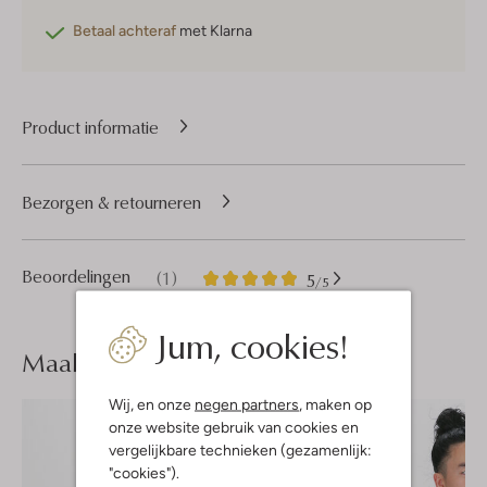
Betaal achteraf
met Klarna
Product informatie
Bezorgen & retourneren
1
5
Beoordelingen
(1)
5
/5
Sterren
Jum, cookies!
Maak je
look compleet
Wij, en onze
negen partners
, maken op
onze website gebruik van cookies en
vergelijkbare technieken (gezamenlijk:
"cookies").