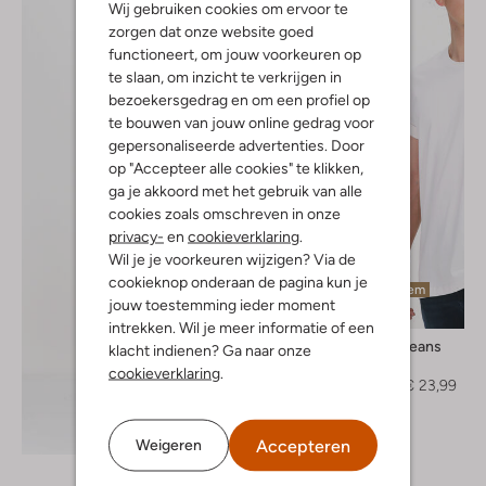
Wij gebruiken cookies om ervoor te
zorgen dat onze website goed
functioneert, om jouw voorkeuren op
te slaan, om inzicht te verkrijgen in
bezoekersgedrag en om een profiel op
te bouwen van jouw online gedrag voor
gepersonaliseerde advertenties. Door
op "Accepteer alle cookies" te klikken,
ga je akkoord met het gebruik van alle
cookies zoals omschreven in onze
privacy-
en
cookieverklaring
.
Wil je je voorkeuren wijzigen? Via de
cookieknop onderaan de pagina kun je
Laatste item
jouw toestemming ieder moment
-30%
intrekken. Wil je meer informatie of een
Tommy Jeans
klacht indienen? Ga naar onze
T-shirt
cookieverklaring
.
€ 34,99
€ 23,99
Ontdek de look
Accepteren
Weigeren