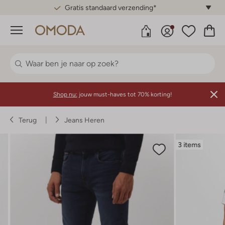
Gratis standaard verzending*
Menu
Shop nu:
jouw must-haves tot 70% korting!
Terug
Jeans Heren
3 items