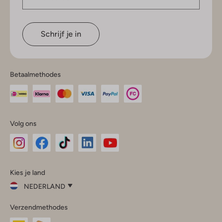
Schrijf je in
Betaalmethodes
Volg ons
Omoda
Omoda
Omoda
Omoda
Omoda
Kies je land
Instagram
Facebook
TikTok
LinkedIn
YouTube
NEDERLAND
Kies
Verzendmethodes
je
Sluit
land