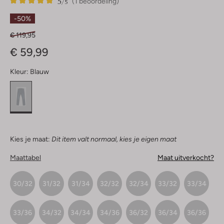
5
1
5
/5
(1 beoordeling)
Sterren
-50%
€ 119,95
€ 59,99
Kleur:
Blauw
Kies je maat:
Dit item valt normaal, kies je eigen maat
Maattabel
Maat uitverkocht?
30/32
31/32
31/34
32/32
32/34
33/32
33/34
33/36
34/32
34/34
34/36
36/32
36/34
36/36