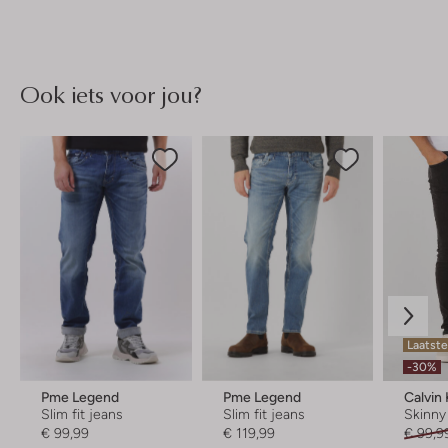
Ook iets voor jou?
Laatst
-30%
Pme Legend
Pme Legend
Calvin 
Slim fit jeans
Slim fit jeans
Skinny
€ 99,99
€ 119,99
€ 99,9