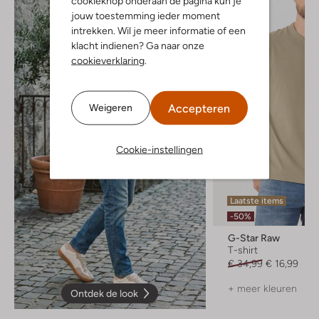
cookieknop onderaan de pagina kun je
jouw toestemming ieder moment
intrekken. Wil je meer informatie of een
klacht indienen? Ga naar onze
cookieverklaring
.
Accepteren
Weigeren
Cookie-instellingen
Laatste items
-50%
G-Star Raw
T-shirt
€ 34,99
€ 16,99
+ meer kleuren
Ontdek de look