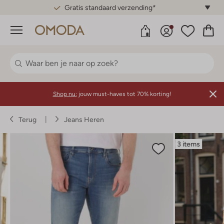
Gratis standaard verzending*
Menu
Shop nu:
jouw must-haves tot 70% korting!
Terug
Jeans Heren
3 items