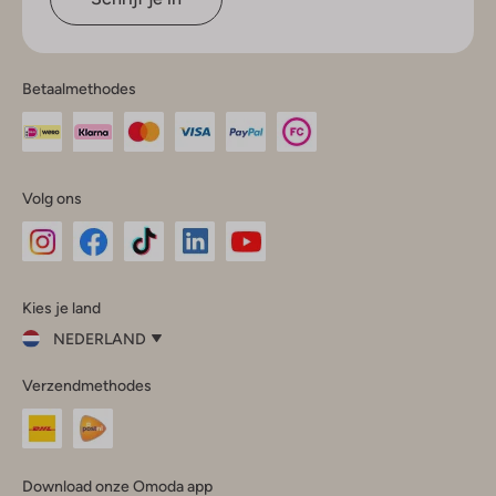
Betaalmethodes
Volg ons
Omoda
Omoda
Omoda
Omoda
Omoda
Kies je land
Instagram
Facebook
TikTok
LinkedIn
YouTube
NEDERLAND
Kies
Verzendmethodes
je
Sluit
land
Nederland
België
(Nederlands)
Download onze Omoda app