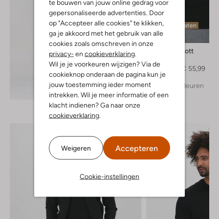
te bouwen van jouw online gedrag voor
gepersonaliseerde advertenties. Door
op "Accepteer alle cookies" te klikken,
Laatste maten
ga je akkoord met het gebruik van alle
-20%
cookies zoals omschreven in onze
Lyle & Scott
privacy-
en
cookieverklaring
.
Polo
Wil je je voorkeuren wijzigen? Via de
€ 69,99
€ 55,99
cookieknop onderaan de pagina kun je
jouw toestemming ieder moment
+ meer kleuren
Ontdek de look
intrekken. Wil je meer informatie of een
klacht indienen? Ga naar onze
cookieverklaring
.
Accepteren
Weigeren
Cookie-instellingen