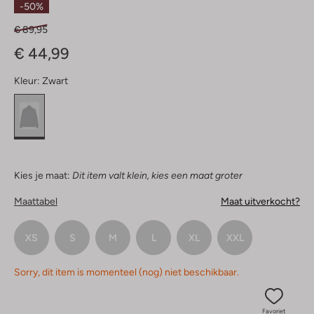
-50%
€ 89,95
€ 44,99
Kleur:
Zwart
Kies je maat:
Dit item valt klein, kies een maat groter
Maattabel
Maat uitverkocht?
XS
S
M
L
XL
XXL
Sorry, dit item is momenteel (nog) niet beschikbaar.
Favoriet