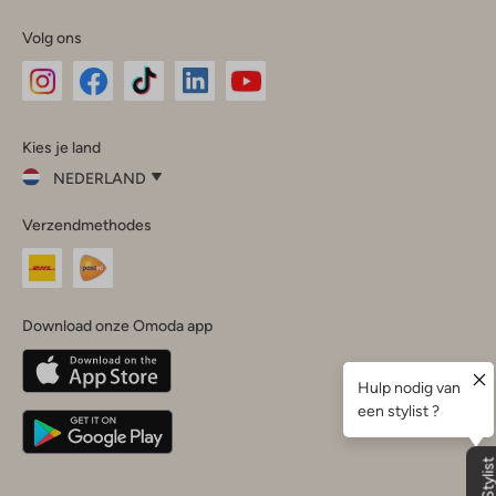
Volg ons
Omoda
Omoda
Omoda
Omoda
Omoda
Kies je land
Instagram
Facebook
TikTok
LinkedIn
YouTube
NEDERLAND
Kies
Verzendmethodes
je
Sluit
land
Nederland
België
(Nederlands)
Download onze Omoda app
Belgique
(Français)
Deutschland