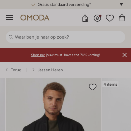
Gratis standaard verzending*
Menu
Shop nu:
jouw must-haves tot 70% korting!
Terug
Jassen Heren
4 items