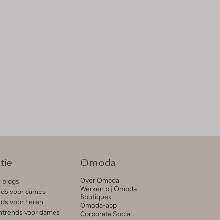
tie
Omoda
Over Omoda
e blogs
Werken bij Omoda
ds voor dames
Boutiques
ds voor heren
Omoda-app
trends voor dames
Corporate Social