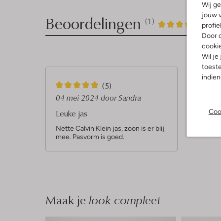
Wij ge
jouw v
Beoordelingen
(1)
1
5
5
profie
/5
Door o
Sterren
cooki
Wil je
toeste
indie
5
(5)
S
04 mei 2024
door Sandra
t
Coo
Leuke jas
e
Nette Calvin Klein jas, zoon is er blij
mee. Pasvorm is goed.
r
r
e
n
Maak je
look compleet