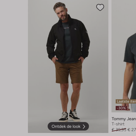
Laatste it
-30%
Tommy Jean
T-shirt
Ontdek de look
€ 39,95
€ 27