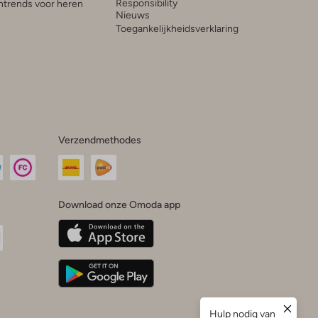
Responsibility
trends voor heren
Nieuws
Toegankelijkheidsverklaring
Verzendmethodes
Download onze Omoda app
oda
n
uTube