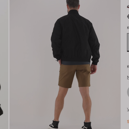
€
K
K
V
S