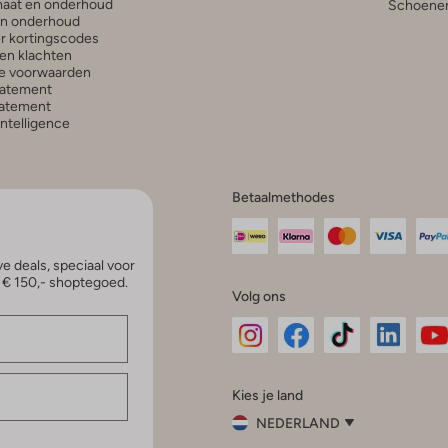
aat en onderhoud
Schoenen
en onderhoud
r kortingscodes
en klachten
e voorwaarden
tatement
atement
 Intelligence
Betaalmethodes
e deals, speciaal voor
p € 150,- shoptegoed.
Volg ons
Omoda
Omoda
Omoda
Omoda
Om
Kies je land
Instagram
Facebook
TikTok
LinkedI
Yo
NEDERLAND
Kies