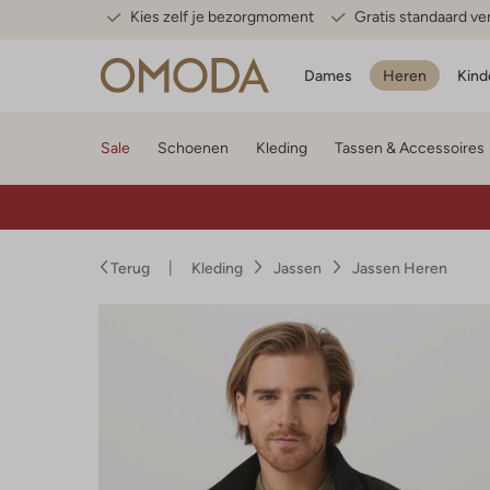
Kies zelf je bezorgmoment
Gratis standaard v
Dames
Heren
Kind
Sale
Schoenen
Kleding
Tassen & Accessoires
Terug
Kleding
Jassen
Jassen Heren