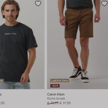
ems
Laatste item
-60%
s
Calvin Klein
Korte broek
,95
€ 79,95
€ 31,99