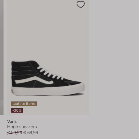
Laatste items
-30%
Vans
Hoge sneakers
€ 99,95
€ 69,99