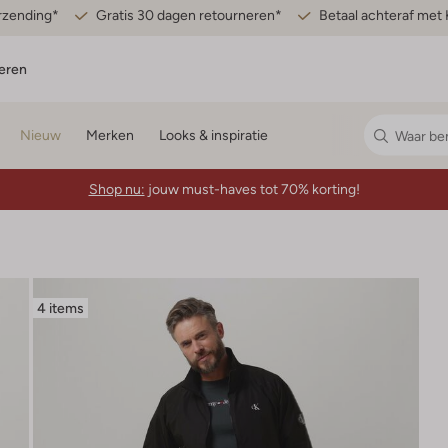
erzending*
Gratis 30 dagen retourneren*
Betaal achteraf met 
eren
Nieuw
Merken
Looks & inspiratie
Shop nu:
jouw must-haves tot 70% korting!
4 items