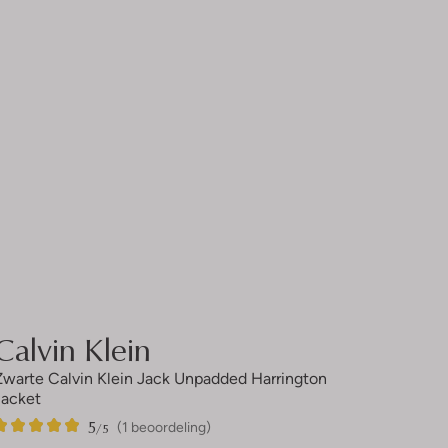
Calvin Klein
Zwarte Calvin Klein Jack Unpadded Harrington
Jacket
5
1
5
/5
(1 beoordeling)