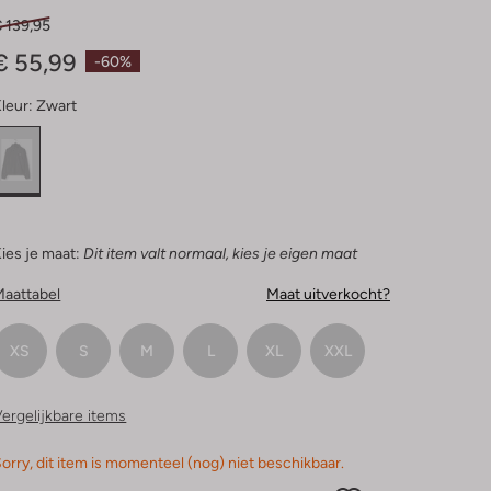
Sterren
 139,95
€ 55,99
-60%
leur:
Zwart
ies je maat:
Dit item valt normaal, kies je eigen maat
Maattabel
Maat uitverkocht?
XS
S
M
L
XL
XXL
ergelijkbare items
orry, dit item is momenteel (nog) niet beschikbaar.