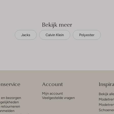
Bekijk meer
Jacks
Calvin Klein
Polyester
enservice
Account
Inspira
Mijn account
Bekijk all
n en bezorgen
Veelgestelde vragen
Modetren
gelijkheden
Modetren
n retourneren
Schoenen
anmelden