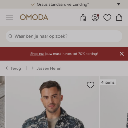
Gratis standaard verzending*
Menu
Shop nu:
jouw must-haves tot 70% korting!
Terug
Jassen Heren
4 items