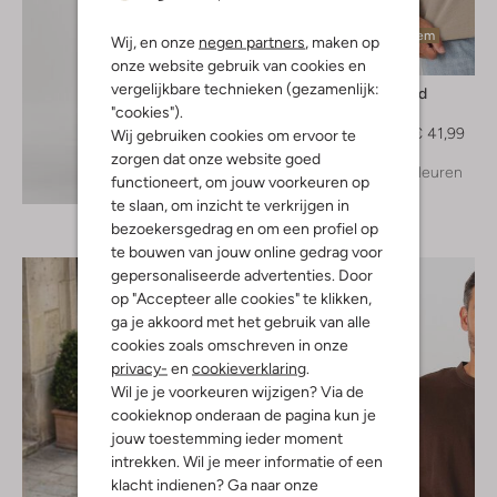
Laatste item
Wij, en onze
negen partners
, maken op
-30%
onze website gebruik van cookies en
vergelijkbare technieken (gezamenlijk:
Dstrezzed
"cookies").
T-shirt
€ 59,99
€ 41,99
Wij gebruiken cookies om ervoor te
zorgen dat onze website goed
+ meer kleuren
Ontdek de look
functioneert, om jouw voorkeuren op
te slaan, om inzicht te verkrijgen in
bezoekersgedrag en om een profiel op
te bouwen van jouw online gedrag voor
gepersonaliseerde advertenties. Door
op "Accepteer alle cookies" te klikken,
ga je akkoord met het gebruik van alle
cookies zoals omschreven in onze
privacy-
en
cookieverklaring
.
Wil je je voorkeuren wijzigen? Via de
cookieknop onderaan de pagina kun je
jouw toestemming ieder moment
intrekken. Wil je meer informatie of een
klacht indienen? Ga naar onze