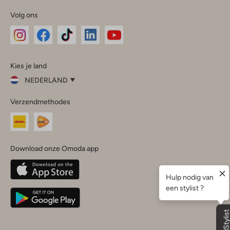
Volg ons
Omoda
Omoda
Omoda
Omoda
Omoda
Kies je land
Instagram
Facebook
TikTok
LinkedIn
YouTube
NEDERLAND
Kies
Verzendmethodes
je
Sluit
land
Nederland
België
(Nederlands)
Download onze Omoda app
Belgique
(Français)
Deutschland