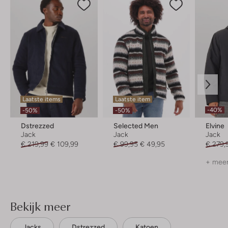
Laatste items
Laatste item
-40%
-50%
-50%
Dstrezzed
Selected Men
Elvine
Jack
Jack
Jack
€ 219,99
€ 109,99
€ 99,95
€ 49,95
€ 279,
+ meer
Bekijk meer
Jacks
Dstrezzed
Katoen