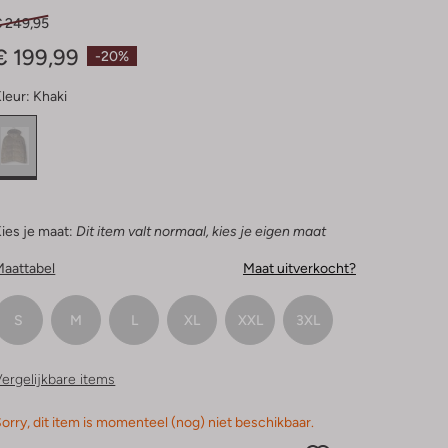
€ 249,95
€ 199,99
-20%
leur:
Khaki
ies je maat:
Dit item valt normaal, kies je eigen maat
Maattabel
Maat uitverkocht?
S
M
L
XL
XXL
3XL
ergelijkbare items
orry, dit item is momenteel (nog) niet beschikbaar.