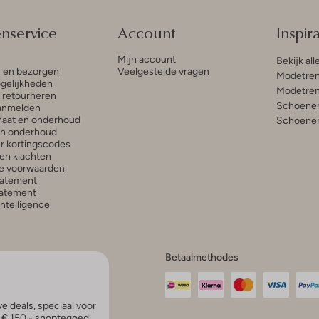
enservice
Account
Inspira
Mijn account
Bekijk all
n en bezorgen
Veelgestelde vragen
Modetren
gelijkheden
Modetren
n retourneren
Schoenen
anmelden
aat en onderhoud
Schoenen
en onderhoud
r kortingscodes
en klachten
e voorwaarden
tatement
atement
 Intelligence
Betaalmethodes
e deals, speciaal voor
p € 150,- shoptegoed.