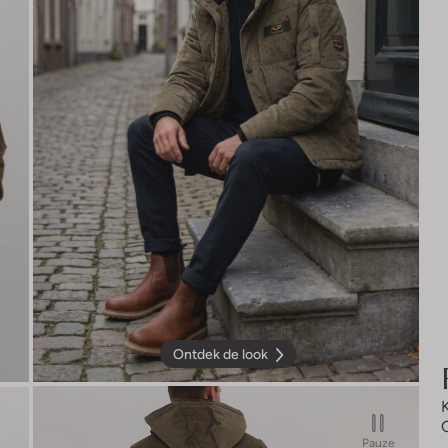
Ontdek de look
Pauze