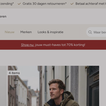
erzending*
Gratis 30 dagen retourneren*
Betaal achteraf met 
eren
Nieuw
Merken
Looks & inspiratie
Shop nu:
jouw must-haves tot 70% korting!
4 items