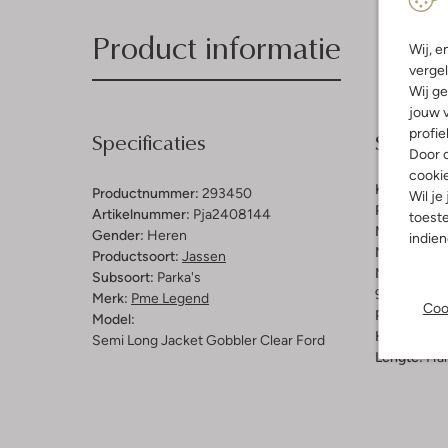
Product informatie
Wij, e
vergel
Wij ge
jouw v
profie
Specificaties
Samenst
Door o
cooki
Kleur:
Khak
Productnummer:
293450
Wil je
Patroon:
Ef
Artikelnummer:
Pja2408144
toeste
Materiaal b
Gender:
Heren
indie
Materiaal:
P
Productsoort:
Jassen
Materiaalp
Subsoort:
Parka's
90% Polyes
Merk:
Pme Legend
Coo
Pasvorm:
A
Model:
Halslijn:
Ca
Semi Long Jacket Gobbler Clear Ford
Lengte:
Hal