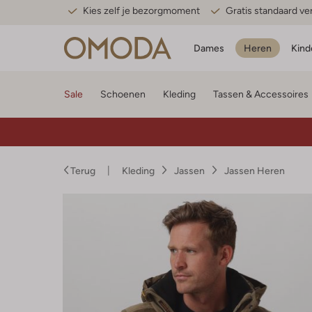
Kies zelf je bezorgmoment
Gratis standaard v
Dames
Heren
Kind
Sale
Schoenen
Kleding
Tassen & Accessoires
Terug
Kleding
Jassen
Jassen Heren