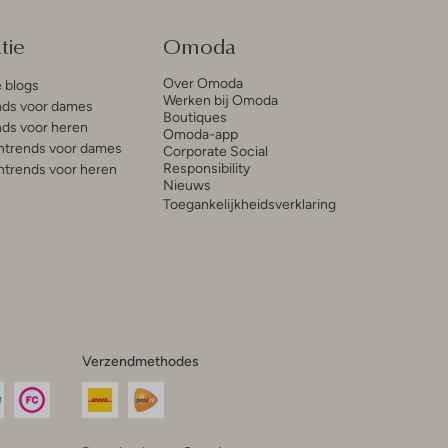
tie
Omoda
Over Omoda
e blogs
Werken bij Omoda
ds voor dames
Boutiques
ds voor heren
Omoda-app
trends voor dames
Corporate Social
Responsibility
trends voor heren
Nieuws
Toegankelijkheidsverklaring
Verzendmethodes