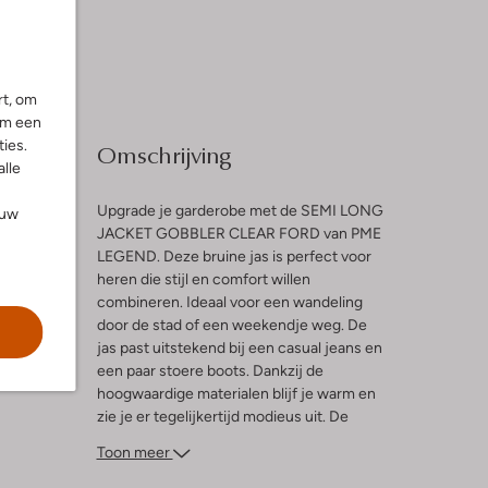
rt, om
om een
ies.
Omschrijving
alle
Upgrade je garderobe met de SEMI LONG
ouw
JACKET GOBBLER CLEAR FORD van PME
LEGEND. Deze bruine jas is perfect voor
l
heren die stijl en comfort willen
combineren. Ideaal voor een wandeling
door de stad of een weekendje weg. De
jas past uitstekend bij een casual jeans en
een paar stoere boots. Dankzij de
hoogwaardige materialen blijf je warm en
zie je er tegelijkertijd modieus uit. De
subtiele details en de perfecte pasvorm
Toon meer
maken deze jas een must-have voor elke
moderne man. Voeg een trui of een