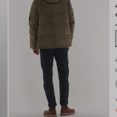
K
K
V
S