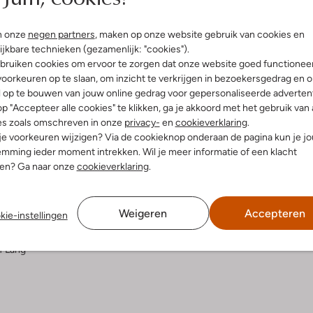
Bezorgen & retourneren
n onze
negen partners
, maken op onze website gebruik van cookies en
ijkbare technieken (gezamenlijk: "cookies").
bruiken cookies om ervoor te zorgen dat onze website goed functionee
oorkeuren op te slaan, om inzicht te verkrijgen in bezoekersgedrag en 
l op te bouwen van jouw online gedrag voor gepersonaliseerde advertent
elling & Pasvorm
Wasvoorschriften
p "Accepteer alle cookies" te klikken, ga je akkoord met het gebruik van 
es zoals omschreven in onze
privacy-
en
cookieverklaring
.
i
Normaal wassen op 30 °C
 je voorkeuren wijzigen? Via de cookieknop onderaan de pagina kun je j
fen
mming ieder moment intrekken. Wil je meer informatie of een klacht
Strijken op maximaal 110 °C
innenkant:
Polyester
nen? Ga naar onze
cookieverklaring
.
olyester
Kan niet in de droogtromme
ercentages:
Niet chemisch reinigen
ter, 10% Nylon
Weigeren
Accepteren
kie-instellingen
Niet bleken
ansluitend
puchon
f Lang