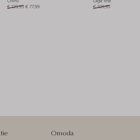
Chino
Lage sneakers
€ 129,95
€ 77,99
€ 109,95
€ 54,99
tie
Omoda