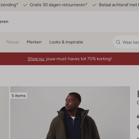
erzending*
Gratis 30 dagen retourneren*
Betaal achteraf met 
eren
Nieuw
Merken
Looks & inspiratie
Shop nu:
jouw must-haves tot 70% korting!
5 items