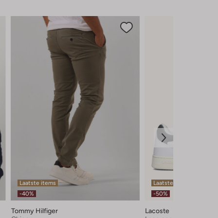
Laatste items
Laatste items
-40%
-50%
Tommy Hilfiger
Lacoste