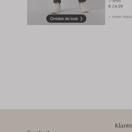
T-shirt
€ 24,99
+ meer kleu
Ontdek de look
Klant