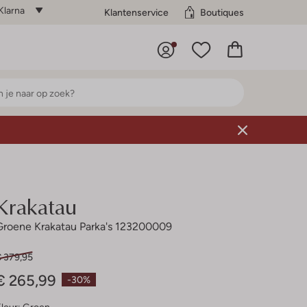
Klarna
Klantenservice
Boutiques
Krakatau
Groene Krakatau Parka's 123200009
€ 379,95
€ 265,99
-30%