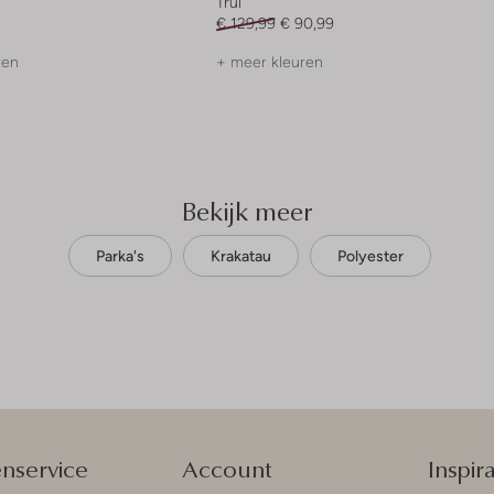
Trui
€ 129,99
€ 90,99
ren
+ meer kleuren
Bekijk meer
Parka's
Krakatau
Polyester
enservice
Account
Inspira