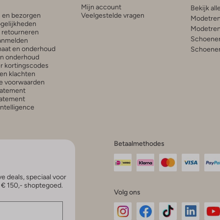
Mijn account
Bekijk all
n en bezorgen
Veelgestelde vragen
Modetren
gelijkheden
Modetren
n retourneren
Schoenen
anmelden
aat en onderhoud
Schoenen
en onderhoud
r kortingscodes
en klachten
e voorwaarden
tatement
atement
 Intelligence
Betaalmethodes
e deals, speciaal voor
p € 150,- shoptegoed.
Volg ons