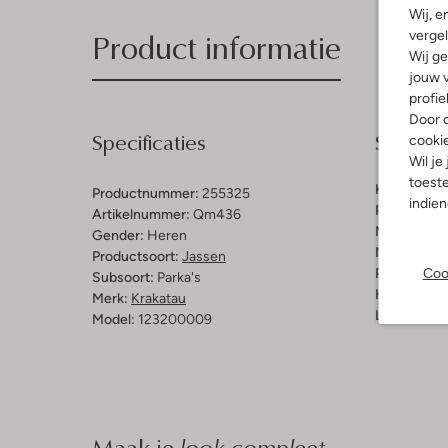
Wij, e
Product informatie
vergel
Wij ge
jouw v
profie
Door o
Specificaties
Samenst
cooki
Wil je
toeste
Kleur:
Groe
Productnummer:
255325
indie
Patroon:
Ef
Artikelnummer:
Qm436
Materiaal:
P
Gender:
Heren
Materiaalp
Productsoort:
Jassen
Coo
Pasvorm:
Re
Subsoort:
Parka's
Halslijn:
Ca
Merk:
Krakatau
Lengte:
Kor
Model:
123200009
Maak je
look compleet