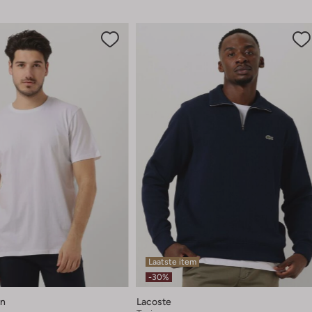
Laatste item
-30%
en
Lacoste