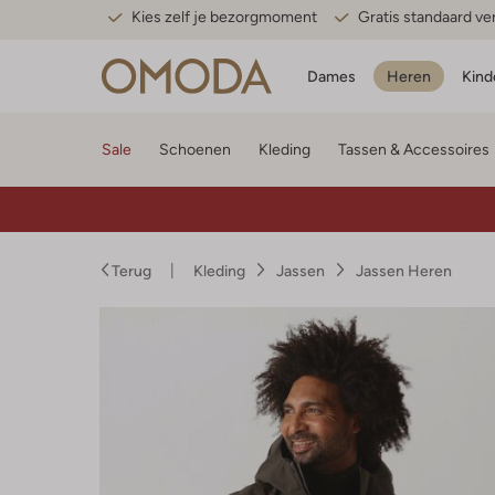
Kies zelf je bezorgmoment
Gratis standaard v
Dames
Heren
Kind
Sale
Schoenen
Kleding
Tassen & Accessoires
Terug
Kleding
Jassen
Jassen Heren