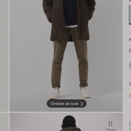
K
K
V
S
Ontdek de look
Pauze