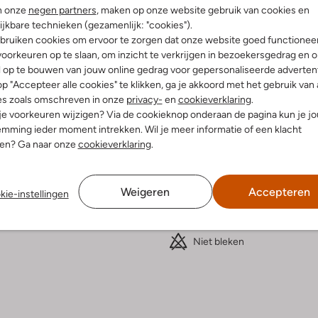
n onze
negen partners
, maken op onze website gebruik van cookies en
Bezorgen & retourneren
ijkbare technieken (gezamenlijk: "cookies").
bruiken cookies om ervoor te zorgen dat onze website goed functionee
oorkeuren op te slaan, om inzicht te verkrijgen in bezoekersgedrag en 
l op te bouwen van jouw online gedrag voor gepersonaliseerde advertent
p "Accepteer alle cookies" te klikken, ga je akkoord met het gebruik van 
elling & Pasvorm
Wasvoorschriften
es zoals omschreven in onze
privacy-
en
cookieverklaring
.
 je voorkeuren wijzigen? Via de cookieknop onderaan de pagina kun je j
mming ieder moment intrekken. Wil je meer informatie of een klacht
n
Normaal wassen op 30 °C
nen? Ga naar onze
cookieverklaring
.
fen
Strijken op maximaal 110 °C
olyester
ercentages:
100% Polyester
Kan niet in de droogtromme
Weigeren
Accepteren
kie-instellingen
gular Fit
Alleen hangend drogen
puchon
Niet chemisch reinigen
t
Niet bleken