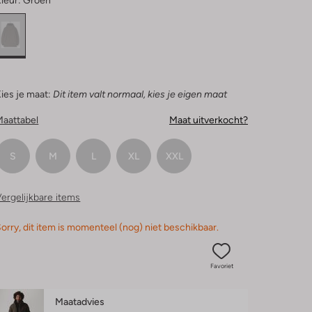
leur:
Groen
ies je maat:
Dit item valt normaal, kies je eigen maat
Maattabel
Maat uitverkocht?
S
M
L
XL
XXL
ergelijkbare items
orry, dit item is momenteel (nog) niet beschikbaar.
Favoriet
Maatadvies