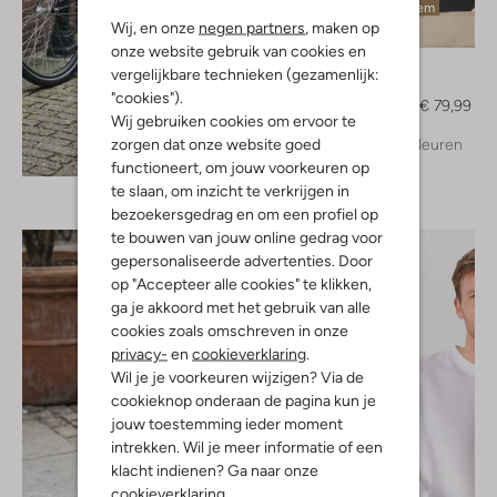
Laatste item
Wij, en onze
negen partners
, maken op
-60%
onze website gebruik van cookies en
Genti
vergelijkbare technieken (gezamenlijk:
Trui
"cookies").
€ 199,99
€ 79,99
Wij gebruiken cookies om ervoor te
zorgen dat onze website goed
+ meer kleuren
Ontdek de look
functioneert, om jouw voorkeuren op
te slaan, om inzicht te verkrijgen in
bezoekersgedrag en om een profiel op
te bouwen van jouw online gedrag voor
gepersonaliseerde advertenties. Door
op "Accepteer alle cookies" te klikken,
ga je akkoord met het gebruik van alle
cookies zoals omschreven in onze
privacy-
en
cookieverklaring
.
Wil je je voorkeuren wijzigen? Via de
cookieknop onderaan de pagina kun je
jouw toestemming ieder moment
intrekken. Wil je meer informatie of een
klacht indienen? Ga naar onze
cookieverklaring
.