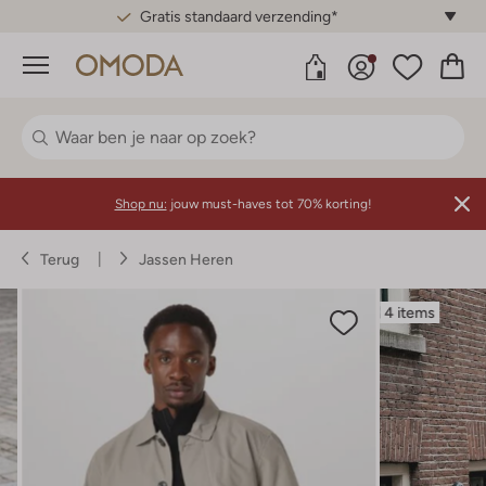
Gratis standaard verzending*
Menu
Shop nu:
jouw must-haves tot 70% korting!
Terug
Jassen Heren
4 items