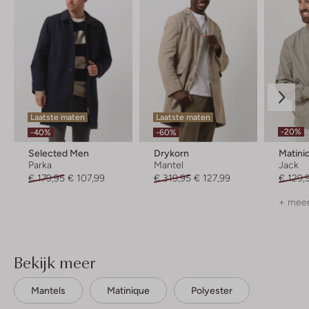
Laatste maten
Laatste maten
-20%
-40%
-60%
Selected Men
Drykorn
Matini
Parka
Mantel
Jack
€ 179,95
€ 107,99
€ 319,95
€ 127,99
€ 129,
+ meer
Bekijk meer
Mantels
Matinique
Polyester