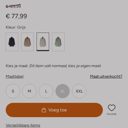
€ 129,99
€ 77,99
Kleur:
Grijs
Kies je maat:
Dit item valt normaal, kies je eigen maat
Maattabel
Maat uitverkocht?
S
M
L
XL
XXL
Voeg toe
Favoriet
Vergelijkbare items