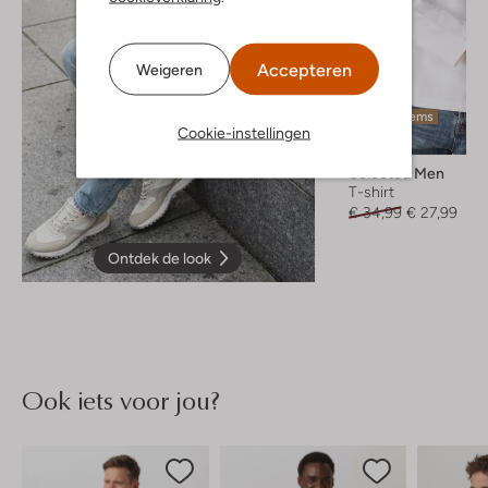
Accepteren
Weigeren
Laatste items
Cookie-instellingen
-20%
Selected Men
T-shirt
€ 34,99
€ 27,99
Ontdek de look
Ook iets voor jou?