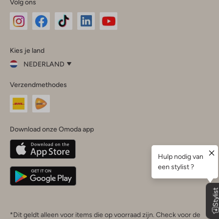
Volg ons
Omoda
Omoda
Omoda
Omoda
Omoda
Kies je land
Instagram
Facebook
TikTok
LinkedIn
YouTube
NEDERLAND
Kies
Verzendmethodes
je
Sluit
land
Nederland
België
(Nederlands)
Download onze Omoda app
Belgique
(Français)
Deutschland
*Dit geldt alleen voor items die op voorraad zijn. Check voor de