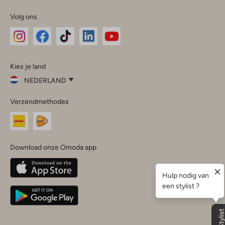
Volg ons
Omoda
Omoda
Omoda
Omoda
Omoda
Kies je land
Instagram
Facebook
TikTok
LinkedIn
YouTube
NEDERLAND
Kies
Verzendmethodes
je
Sluit
land
Nederland
België
(Nederlands)
Download onze Omoda app
Belgique
(Français)
Deutschland