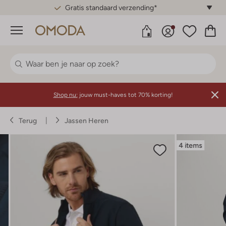
Gratis standaard verzending*
Menu
Shop nu:
jouw must-haves tot 70% korting!
Terug
Jassen Heren
4 items