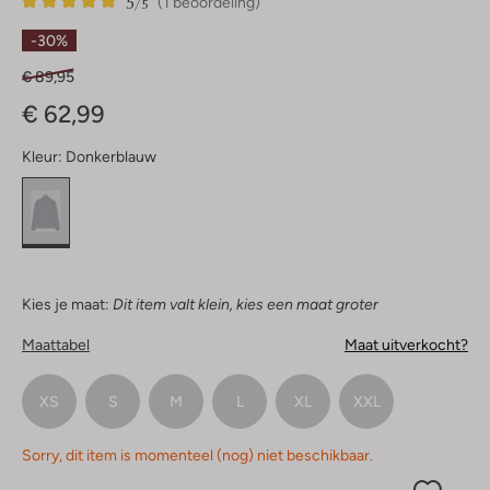
5
1
5
/5
(1 beoordeling)
Sterren
-30%
€ 89,95
€ 62,99
Kleur:
Donkerblauw
Kies je maat:
Dit item valt klein, kies een maat groter
Maattabel
Maat uitverkocht?
XS
S
M
L
XL
XXL
Sorry, dit item is momenteel (nog) niet beschikbaar.