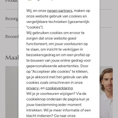
Product informatie
Wij, en onze
negen partners
, maken op
onze website gebruik van cookies en
Bezorgen & retourneren
vergelijkbare technieken (gezamenlijk:
"cookies").
Wij gebruiken cookies om ervoor te
1
5
Beoordelingen
(1)
5
/5
zorgen dat onze website goed
Sterren
functioneert, om jouw voorkeuren op
te slaan, om inzicht te verkrijgen in
bezoekersgedrag en om een profiel op
Maak je
look compleet
te bouwen van jouw online gedrag voor
gepersonaliseerde advertenties. Door
op "Accepteer alle cookies" te klikken,
ga je akkoord met het gebruik van alle
cookies zoals omschreven in onze
privacy-
en
cookieverklaring
.
Wil je je voorkeuren wijzigen? Via de
cookieknop onderaan de pagina kun je
jouw toestemming ieder moment
intrekken. Wil je meer informatie of een
klacht indienen? Ga naar onze