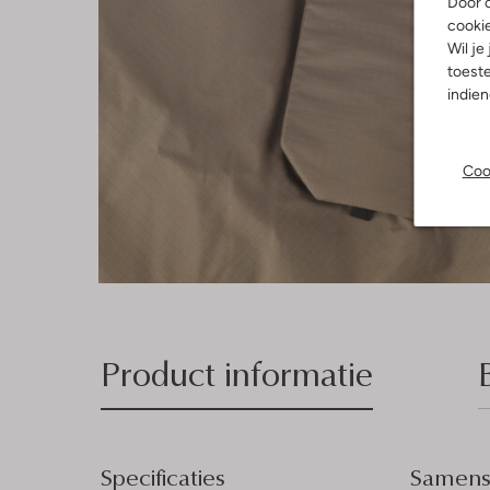
Door o
cooki
Wil je
toeste
indie
Coo
Product informatie
Specificaties
Samenst