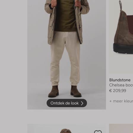
Blundstone
Chelsea boo
€ 209,99
+ meer kleu
Ontdek de look