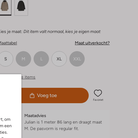
ies je maat:
Dit item valt normaal, kies je eigen maat
Maattabel
Maat uitverkocht?
S
M
L
XL
XXL
ergelijkbare items
Voeg toe
Favoriet
Maatadvies
rt, om
Julian is 1 meter 86 lang en draagt maat
om een
M.
De pasvorm is
regular fit
.
ies.