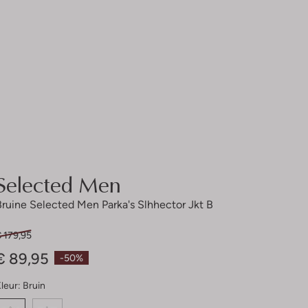
Selected Men
Bruine Selected Men Parka's Slhhector Jkt B
 179,95
€ 89,95
-50%
leur:
Bruin