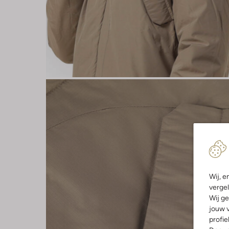
Wij, e
vergel
Wij ge
jouw v
profie