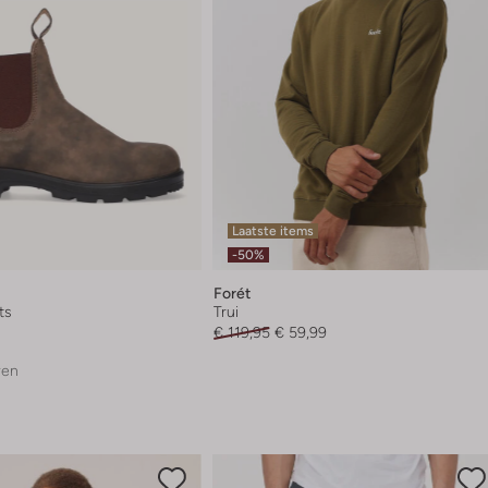
Laatste items
-50%
Forét
ts
Trui
€ 119,95
€ 59,99
ren