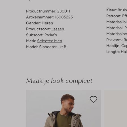
Kleur:
Bruin
Productnummer:
230011
Patroon:
Ef
Artikelnummer:
16085225
Materiaal b
Gender:
Heren
Materiaal:
P
Productsoort:
Jassen
Materiaalp
Subsoort:
Parka's
Pasvorm:
Re
Merk:
Selected Men
Halslijn:
Ca
Model:
Slhhector Jkt B
Lengte:
Hal
Maak je
look compleet