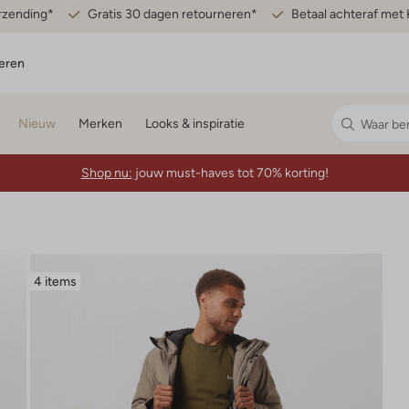
erzending*
Gratis 30 dagen retourneren*
Betaal achteraf met 
eren
Nieuw
Merken
Looks & inspiratie
Shop nu:
jouw must-haves tot 70% korting!
4 items