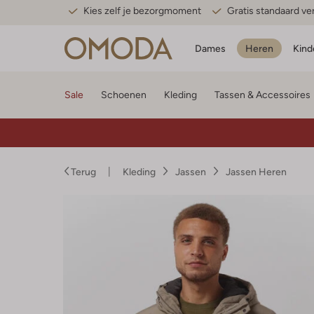
Kies zelf je bezorgmoment
Gratis standaard v
Dames
Heren
Kind
Sale
Schoenen
Kleding
Tassen & Accessoires
Terug
Kleding
Jassen
Jassen Heren