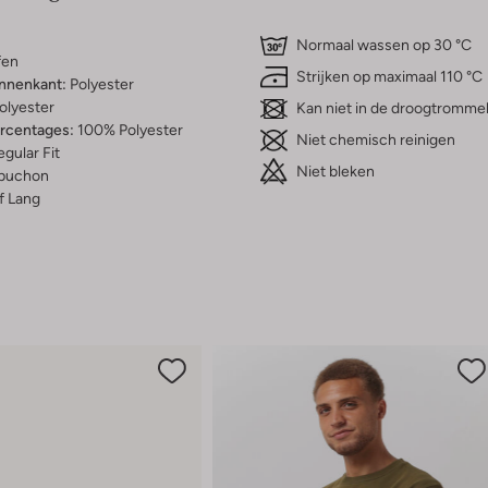
Normaal wassen op 30 °C
fen
Strijken op maximaal 110 °C
innenkant:
Polyester
olyester
Kan niet in de droogtromme
ercentages:
100% Polyester
Niet chemisch reinigen
gular Fit
Niet bleken
puchon
f Lang