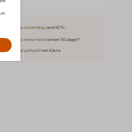
alle
ouw
Gratis verzending
vanaf €75,-
Gratis retourneren
binnen 30 dagen*
Betaal achteraf
met Klarna