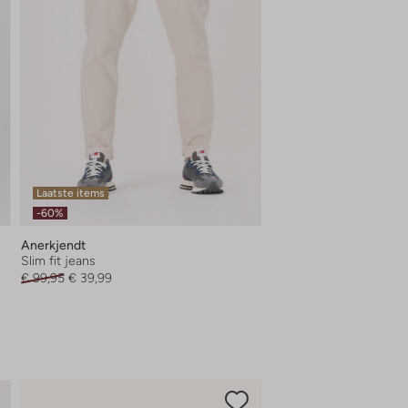
Laatste items
-60%
Anerkjendt
Slim fit jeans
€ 99,95
€ 39,99