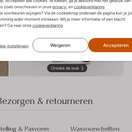
p "Accepteer alle cookies" te klikken, ga je akkoord met het gebruik van 
es zoals omschreven in onze
privacy-
en
cookieverklaring
.
 je voorkeuren wijzigen? Via de cookieknop onderaan de pagina kun je j
mming ieder moment intrekken. Wil je meer informatie of een klacht
nen? Ga naar onze
cookieverklaring
.
Weigeren
Accepteren
kie-instellingen
Ontdek de look
Bezorgen & retourneren
elling & Pasvorm
Wasvoorschriften