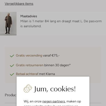
Vergelijkbare items
Maatadvies
Milan is 1 meter 84 lang en draagt maat L.
De pasvorm
is
aansluitend
.
Gratis verzending
vanaf €75,-
Gratis retourneren
binnen 30 dagen*
Betaal achteraf
met Klarna
Jum, cookies!
Product informatie
Wij, en onze
negen partners
, maken op