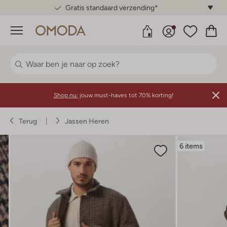
Gratis standaard verzending*
Menu
Shop nu:
jouw must-haves tot 70% korting!
Terug
Jassen Heren
6 items