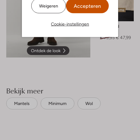
Accepteren
Weigeren
Laatste items
-40%
Cookie-instellingen
Woodbird
Polo
€ 79,95
€ 47,99
Ontdek de look
Bekijk meer
Mantels
Minimum
Wol