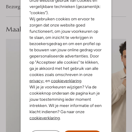
onze website gebruik van cookies en
Bezorgen & retourneren
vergelijkbare technieken (gezamenlijk:
"cookies").
Wij gebruiken cookies om ervoor te
zorgen dat onze website goed
Maak je
look compleet
functioneert, om jouw voorkeuren op
te slaan, om inzicht te verkrijgen in
bezoekersgedrag en om een profiel op
te bouwen van jouw online gedrag voor
gepersonaliseerde advertenties. Door
op "Accepteer alle cookies" te klikken,
ga je akkoord met het gebruik van alle
cookies zoals omschreven in onze
privacy-
en
cookieverklaring
.
Wil je je voorkeuren wijzigen? Via de
cookieknop onderaan de pagina kun je
jouw toestemming ieder moment
intrekken. Wil je meer informatie of een
klacht indienen? Ga naar onze
cookieverklaring
.