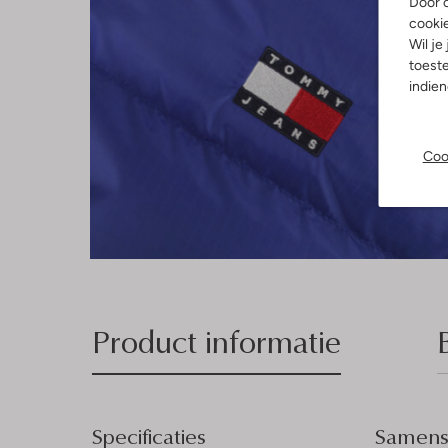
Door o
cooki
Wil je
toeste
indie
Coo
Product informatie
Specificaties
Samenst