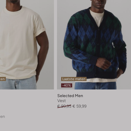
ten
Laatste maten
-40%
Selected Men
Vest
€ 99,95
€ 59,99
ren