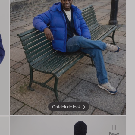
Ontdek de look
Pauze