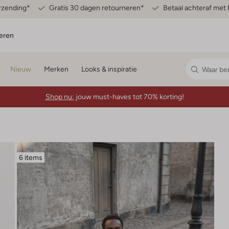
erzending*
Gratis 30 dagen retourneren*
Betaal achteraf met 
eren
Nieuw
Merken
Looks & inspiratie
Shop nu:
jouw must-haves tot 70% korting!
6 items