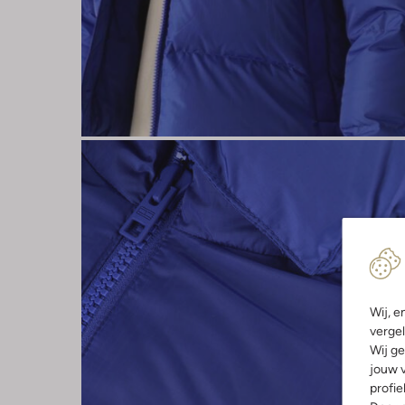
Wij, e
vergel
Wij ge
jouw v
profie