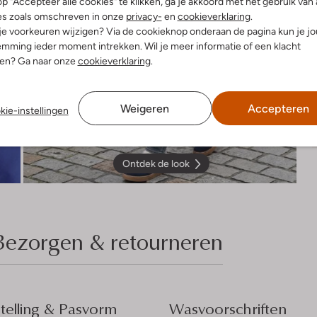
p "Accepteer alle cookies" te klikken, ga je akkoord met het gebruik van 
es zoals omschreven in onze
privacy-
en
cookieverklaring
.
 je voorkeuren wijzigen? Via de cookieknop onderaan de pagina kun je j
mming ieder moment intrekken. Wil je meer informatie of een klacht
nen? Ga naar onze
cookieverklaring
.
Weigeren
Accepteren
kie-instellingen
Ontdek de look
Bezorgen & retourneren
elling & Pasvorm
Wasvoorschriften