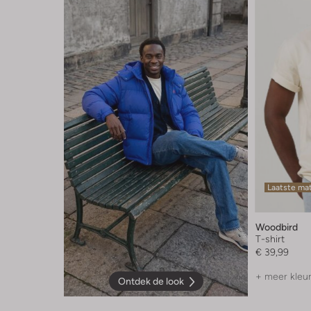
Laatste ma
Woodbird
T-shirt
€ 39,99
+ meer kleu
Ontdek de look