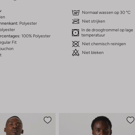
w
Normaal wassen op 30 °C
fen
Niet strijken
innenkant:
Polyester
olyester
In de droogtrommel op lage
temperatuur
ercentages:
100% Polyester
gular Fit
Niet chemisch reinigen
puchon
Niet bleken
t