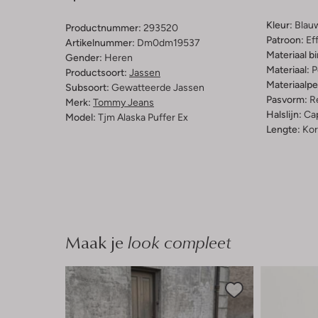
Kleur:
Blau
Productnummer:
293520
Patroon:
Ef
Artikelnummer:
Dm0dm19537
Materiaal b
Gender:
Heren
Materiaal:
P
Productsoort:
Jassen
Materiaalp
Subsoort:
Gewatteerde Jassen
Pasvorm:
Re
Merk:
Tommy Jeans
Halslijn:
Ca
Model:
Tjm Alaska Puffer Ex
Lengte:
Kor
Maak je
look compleet