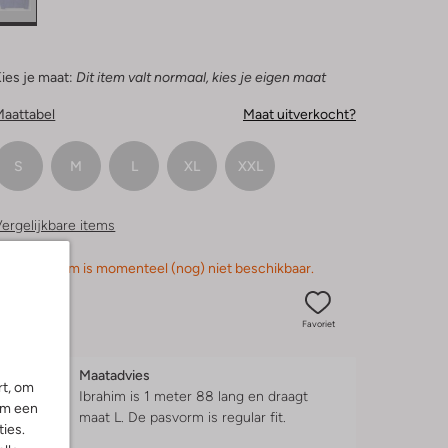
ies je maat:
Dit item valt normaal, kies je eigen maat
Maattabel
Maat uitverkocht?
S
M
L
XL
XXL
ergelijkbare items
orry, dit item is momenteel (nog) niet beschikbaar.
Favoriet
Maatadvies
rt, om
Ibrahim is 1 meter 88 lang en draagt
om een
maat L.
De pasvorm is
regular fit
.
ies.