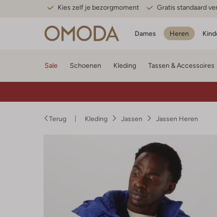
Kies zelf je bezorgmoment
Gratis standaard v
Dames
Heren
Kind
Sale
Schoenen
Kleding
Tassen & Accessoires
Terug
Kleding
Jassen
Jassen Heren