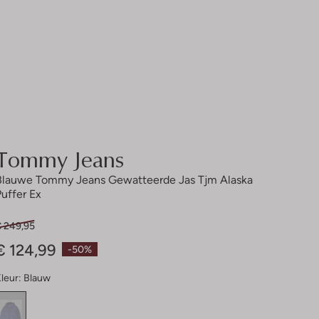
Tommy Jeans
Blauwe Tommy Jeans Gewatteerde Jas Tjm Alaska
Puffer Ex
€ 249,95
€ 124,99
-50%
leur:
Blauw