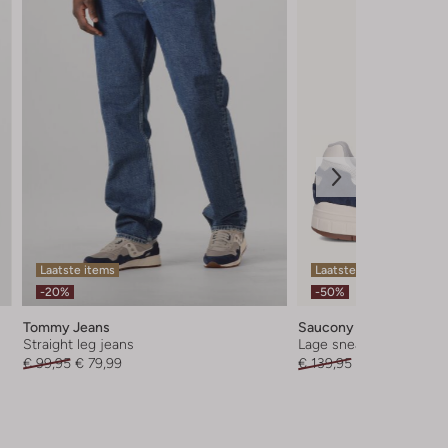
Laatste items
Laatste items
-20%
-50%
Tommy Jeans
Saucony
Straight leg jeans
Lage sneakers
€ 99,95
€ 79,99
€ 139,95
€ 69,99