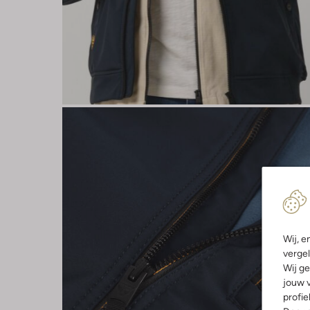
Wij, e
vergel
Wij ge
jouw v
profie