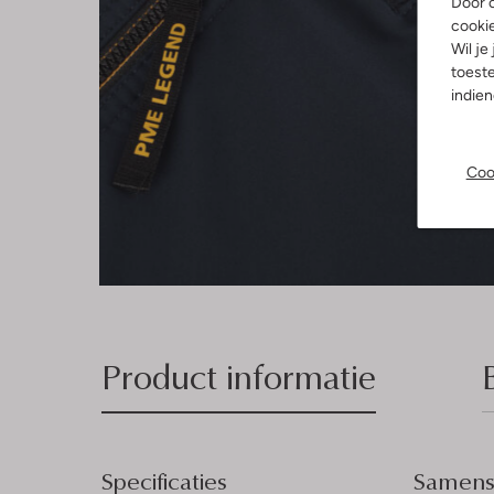
Door o
cooki
Wil je
toeste
indie
Coo
Product informatie
Specificaties
Samenst