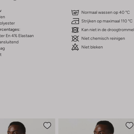
w
Normaal wassen op 40 °C
fen
Strijken op maximaal 110 °C
olyester
ercentages:
Kan niet in de droogtromme
er En 4% Elastaan
Niet chemisch reinigen
ansluitend
Niet bleken
aag
t