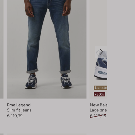
Laatste items
-30%
Pme Legend
New Balance
Slim fit jeans
Lage sneakers
€ 119,99
€ 129,95
€ 90,95