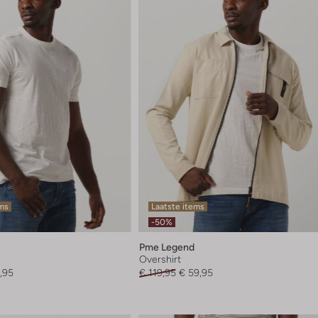
ems
Laatste items
-50%
Pme Legend
Overshirt
,95
€ 119,95
€ 59,95