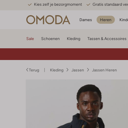
Kies zelf je bezorgmoment
Gratis standaard v
Dames
Heren
Kind
Sale
Schoenen
Kleding
Tassen & Accessoires
Terug
Kleding
Jassen
Jassen Heren