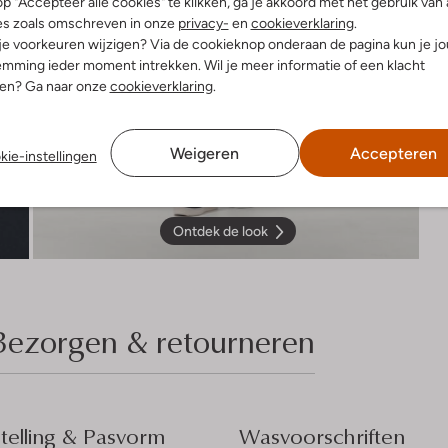
p "Accepteer alle cookies" te klikken, ga je akkoord met het gebruik van 
es zoals omschreven in onze
privacy-
en
cookieverklaring
.
 je voorkeuren wijzigen? Via de cookieknop onderaan de pagina kun je j
mming ieder moment intrekken. Wil je meer informatie of een klacht
nen? Ga naar onze
cookieverklaring
.
Weigeren
Accepteren
kie-instellingen
Ontdek de look
Bezorgen & retourneren
elling & Pasvorm
Wasvoorschriften