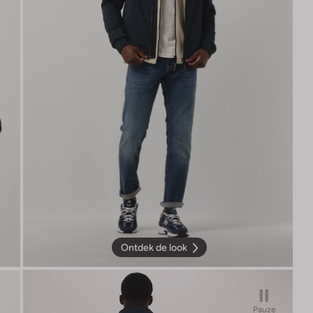
Ontdek de look
Pauze