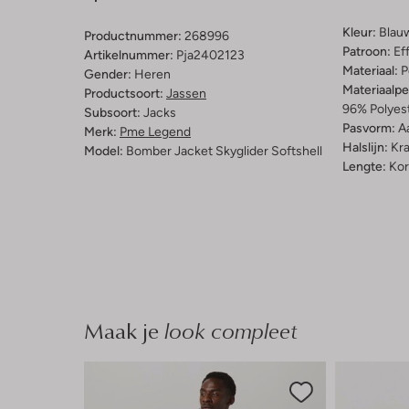
Kleur:
Blau
Productnummer:
268996
Patroon:
Ef
Artikelnummer:
Pja2402123
Materiaal:
P
Gender:
Heren
Materiaalp
Productsoort:
Jassen
96% Polyest
Subsoort:
Jacks
Pasvorm:
A
Merk:
Pme Legend
Halslijn:
Kr
Model:
Bomber Jacket Skyglider Softshell
Lengte:
Kor
Maak je
look compleet