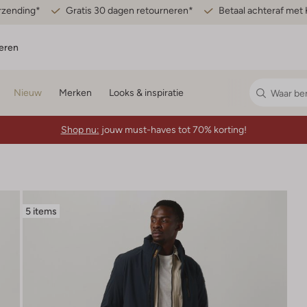
erzending*
Gratis 30 dagen retourneren*
Betaal achteraf met 
eren
Nieuw
Merken
Looks & inspiratie
Shop nu:
jouw must-haves tot 70% korting!
5 items