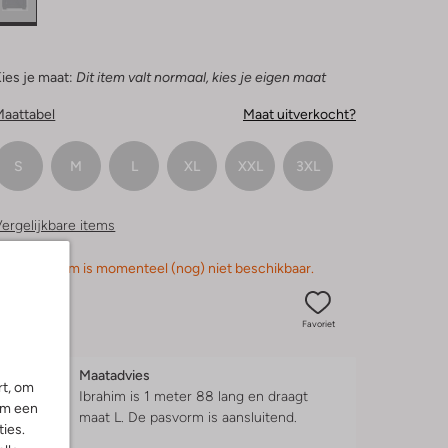
ies je maat:
Dit item valt normaal, kies je eigen maat
Maattabel
Maat uitverkocht?
S
M
L
XL
XXL
3XL
ergelijkbare items
orry, dit item is momenteel (nog) niet beschikbaar.
Favoriet
Maatadvies
rt, om
Ibrahim is 1 meter 88 lang en draagt
om een
maat L.
De pasvorm is
aansluitend
.
ies.