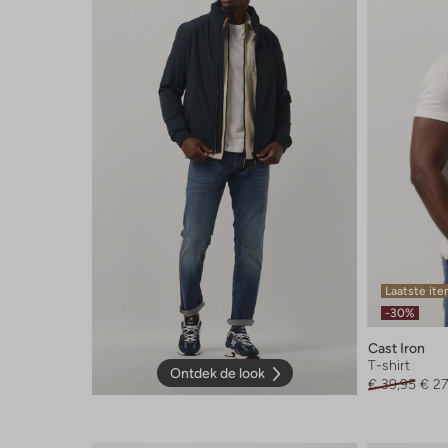
Laatste it
-30%
Cast Iron
T-shirt
Ontdek de look
€ 39,95
€ 27