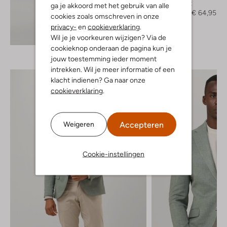
Overshirt
ga je akkoord met het gebruik van alle
€ 129,95
€ 64,95
cookies zoals omschreven in onze
privacy-
en
cookieverklaring
.
Ontdek de look
Wil je je voorkeuren wijzigen? Via de
cookieknop onderaan de pagina kun je
jouw toestemming ieder moment
intrekken. Wil je meer informatie of een
klacht indienen? Ga naar onze
cookieverklaring
.
Accepteren
Weigeren
Cookie-instellingen