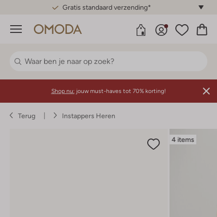
Gratis standaard verzending*
Menu
Shop nu:
jouw must-haves tot 70% korting!
Terug
Instappers Heren
4 items