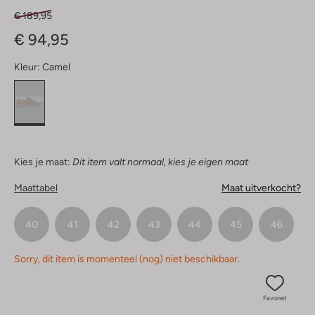
€ 189,95
€ 94,95
Kleur:
Camel
Kies je maat:
Dit item valt normaal, kies je eigen maat
Maattabel
Maat uitverkocht?
40
41
42
43
44
45
46
Sorry, dit item is momenteel (nog) niet beschikbaar.
Favoriet