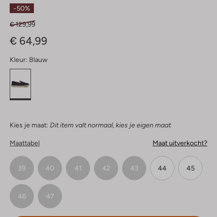
Sterren
-50%
€ 129,99
€ 64,99
Kleur:
Blauw
Kies je maat:
Dit item valt normaal, kies je eigen maat
Maattabel
Maat uitverkocht?
39
40
41
42
43
44
45
46
47