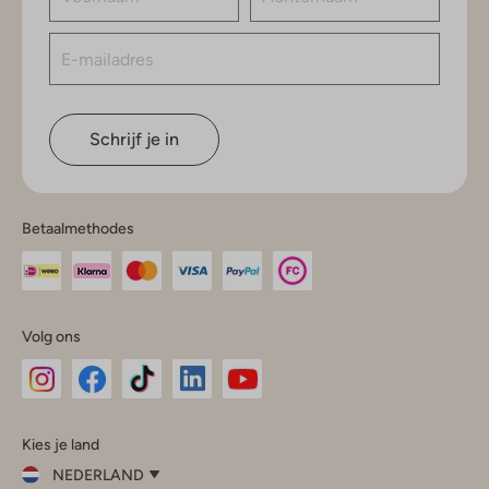
Schrijf je in
Betaalmethodes
Volg ons
Omoda
Omoda
Omoda
Omoda
Omoda
Kies je land
Instagram
Facebook
TikTok
LinkedIn
YouTube
NEDERLAND