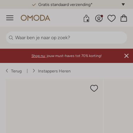
Gratis standaard verzending*
Menu
Shop nu:
jouw must-haves tot 70% korting!
Terug
Instappers Heren