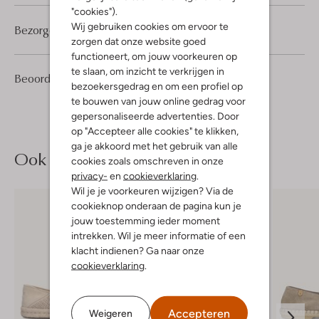
"cookies").
Wij gebruiken cookies om ervoor te
Bezorgen & retourneren
zorgen dat onze website goed
functioneert, om jouw voorkeuren op
te slaan, om inzicht te verkrijgen in
1
4
Beoordelingen
(1)
4
/5
bezoekersgedrag en om een profiel op
Sterren
te bouwen van jouw online gedrag voor
gepersonaliseerde advertenties. Door
op "Accepteer alle cookies" te klikken,
ga je akkoord met het gebruik van alle
Ook iets voor jou?
cookies zoals omschreven in onze
privacy-
en
cookieverklaring
.
Wil je je voorkeuren wijzigen? Via de
cookieknop onderaan de pagina kun je
jouw toestemming ieder moment
intrekken. Wil je meer informatie of een
klacht indienen? Ga naar onze
cookieverklaring
.
Accepteren
Weigeren