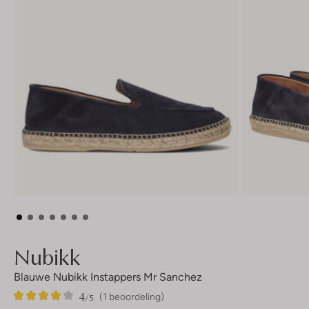
Nubikk
Blauwe Nubikk Instappers Mr Sanchez
4
1
4
/5
(1 beoordeling)