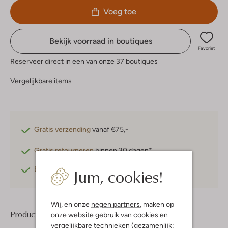
Voeg toe
Bekijk voorraad in boutiques
Favoriet
Reserveer direct in een van onze 37 boutiques
Vergelijkbare items
Gratis verzending
vanaf €75,-
Gratis retourneren
binnen 30 dagen*
Jum, cookies!
Betaal achteraf
met Klarna
Wij, en onze
negen partners
, maken op
Product informatie
onze website gebruik van cookies en
vergelijkbare technieken (gezamenlijk: