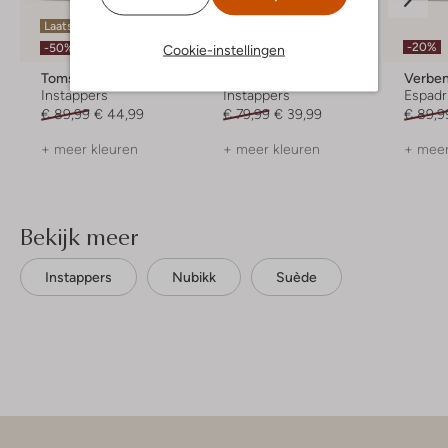
Laatste maten
Laatste item
-20%
-50%
-50%
Cookie-instellingen
Toms
Toms
Verbe
Instappers
Instappers
Espadri
€ 89,99
€ 44,99
€ 79,99
€ 39,99
€ 89,9
+ meer kleuren
+ meer kleuren
+ meer
Bekijk meer
Instappers
Nubikk
Suède