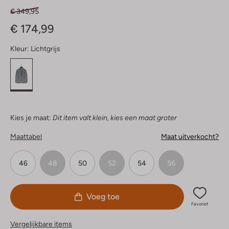
€ 349,95
€ 174,99
Kleur:
Lichtgrijs
Kies je maat:
Dit item valt klein, kies een maat groter
Maattabel
Maat uitverkocht?
46
48
50
52
54
56
Voeg toe
Favoriet
Vergelijkbare items