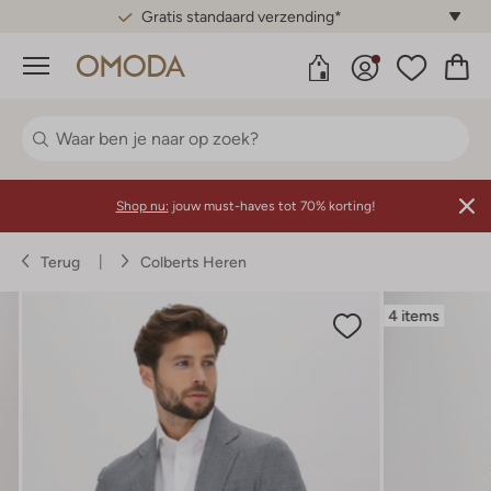
Gratis standaard verzending*
Menu
Shop nu:
jouw must-haves tot 70% korting!
Terug
Colberts Heren
4 items