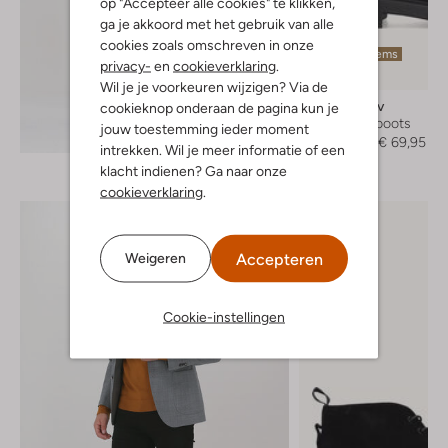
op "Accepteer alle cookies" te klikken,
ga je akkoord met het gebruik van alle
cookies zoals omschreven in onze
Laatste items
privacy-
en
cookieverklaring
.
-50%
Wil je je voorkeuren wijzigen? Via de
Mazzeltov
cookieknop onderaan de pagina kun je
Chelsea boots
jouw toestemming ieder moment
Ontdek de look
€ 139,95
€ 69,95
intrekken. Wil je meer informatie of een
klacht indienen? Ga naar onze
cookieverklaring
.
Accepteren
Weigeren
Cookie-instellingen