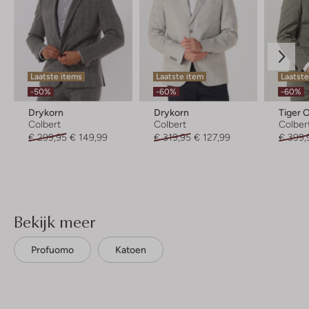
Laatste items
Laatste item
Laatste
-50%
-60%
-60%
Drykorn
Drykorn
Tiger 
Colbert
Colbert
Colber
€ 299,95
€ 149,99
€ 319,95
€ 127,99
€ 399,
Bekijk meer
Profuomo
Katoen