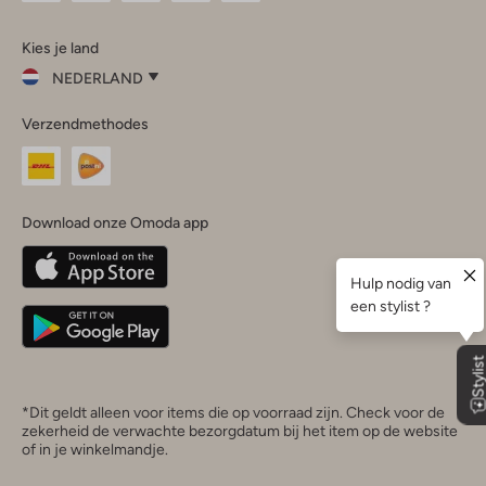
Omoda
Omoda
Omoda
Omoda
Omoda
Kies je land
Instagram
Facebook
TikTok
LinkedIn
YouTube
NEDERLAND
Kies
Verzendmethodes
je
Sluit
land
Nederland
België
(Nederlands)
Download onze Omoda app
Belgique
(Français)
Deutschland
*Dit geldt alleen voor items die op voorraad zijn. Check voor de
zekerheid de verwachte bezorgdatum bij het item op de website
of in je winkelmandje.