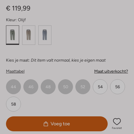
Sterren
€ 119,99
Kleur:
Olijf
Kies je maat:
Dit item valt normaal, kies je eigen maat
Maattabel
Maat uitverkocht?
44
46
48
50
52
54
56
58
Voeg toe
Favoriet