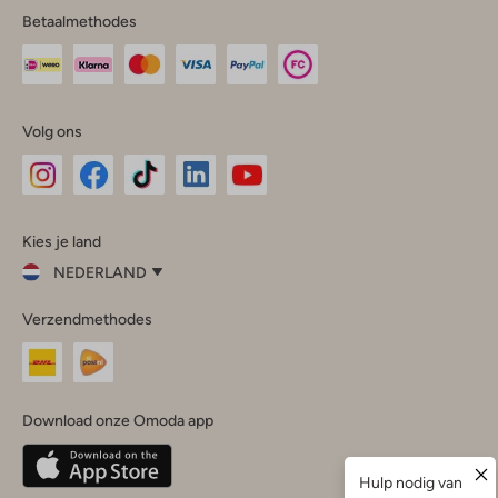
Betaalmethodes
Volg ons
Omoda
Omoda
Omoda
Omoda
Omoda
Kies je land
Instagram
Facebook
TikTok
LinkedIn
YouTube
NEDERLAND
Kies
Verzendmethodes
je
Sluit
land
Nederland
België
(Nederlands)
Download onze Omoda app
Belgique
(Français)
Deutschland