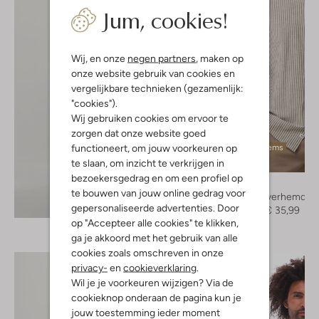
Jum, cookies!
Wij, en onze
negen partners
, maken op
onze website gebruik van cookies en
vergelijkbare technieken (gezamenlijk:
"cookies").
Wij gebruiken cookies om ervoor te
zorgen dat onze website goed
functioneert, om jouw voorkeuren op
Laatste items
te slaan, om inzicht te verkrijgen in
-60%
bezoekersgedrag en om een profiel op
Minimum
te bouwen van jouw online gedrag voor
Casual overhemd
Ontdek de look
gepersonaliseerde advertenties. Door
€ 89,95
€ 35,99
op "Accepteer alle cookies" te klikken,
ga je akkoord met het gebruik van alle
cookies zoals omschreven in onze
privacy-
en
cookieverklaring
.
Wil je je voorkeuren wijzigen? Via de
cookieknop onderaan de pagina kun je
jouw toestemming ieder moment