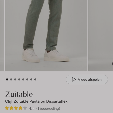
Video afspelen
Zuitable
Olijf Zuitable Pantalon Dispartaflex
4
1
4
/5
(1 beoordeling)