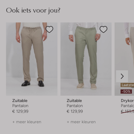
Ook iets voor jou?
Laatste
-50%
Zuitable
Zuitable
Dryko
Pantalon
Pantalon
Pantal
€ 129,99
€ 129,99
€ 159,
+ meer kleuren
+ meer kleuren