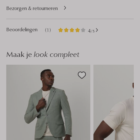
Bezorgen & retourneren
1
4
Beoordelingen
(1)
4
/5
Sterren
Maak je
look compleet