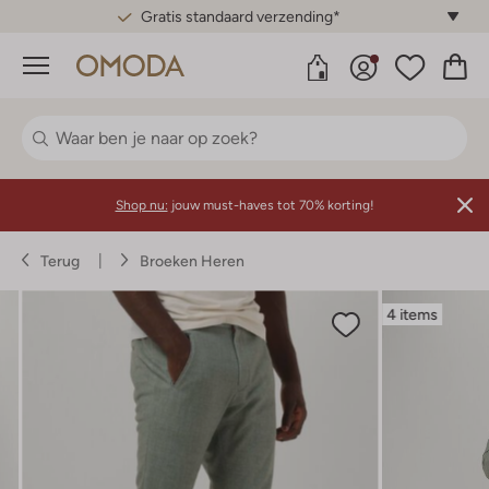
Gratis standaard verzending*
Menu
Shop nu:
jouw must-haves tot 70% korting!
Terug
Broeken Heren
4 items