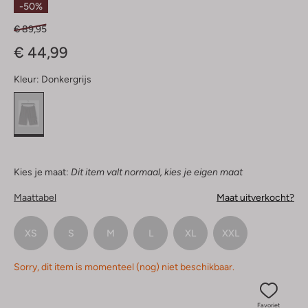
-50%
€ 89,95
€ 44,99
Kleur:
Donkergrijs
Kies je maat:
Dit item valt normaal, kies je eigen maat
Maattabel
Maat uitverkocht?
XS
S
M
L
XL
XXL
Sorry, dit item is momenteel (nog) niet beschikbaar.
Favoriet