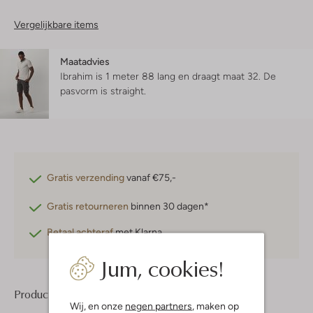
Vergelijkbare items
Maatadvies
Ibrahim is 1 meter 88 lang en draagt maat 32.
De
pasvorm is
straight
.
Gratis verzending
vanaf €75,-
Gratis retourneren
binnen 30 dagen*
Betaal achteraf
met Klarna
Jum, cookies!
Product informatie
Wij, en onze
negen partners
, maken op