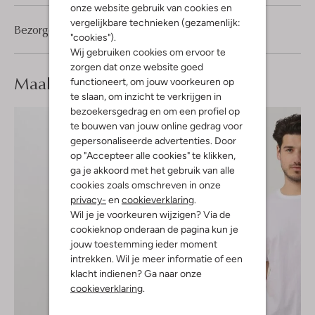
onze website gebruik van cookies en
vergelijkbare technieken (gezamenlijk:
Bezorgen & retourneren
"cookies").
Wij gebruiken cookies om ervoor te
zorgen dat onze website goed
Maak je
look compleet
functioneert, om jouw voorkeuren op
te slaan, om inzicht te verkrijgen in
bezoekersgedrag en om een profiel op
te bouwen van jouw online gedrag voor
gepersonaliseerde advertenties. Door
op "Accepteer alle cookies" te klikken,
ga je akkoord met het gebruik van alle
cookies zoals omschreven in onze
privacy-
en
cookieverklaring
.
Wil je je voorkeuren wijzigen? Via de
cookieknop onderaan de pagina kun je
jouw toestemming ieder moment
intrekken. Wil je meer informatie of een
klacht indienen? Ga naar onze
cookieverklaring
.