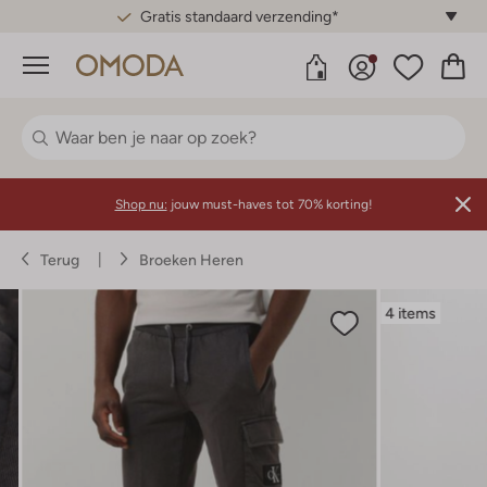
Gratis standaard verzending*
Menu
Shop nu:
jouw must-haves tot 70% korting!
Terug
Broeken Heren
4 items