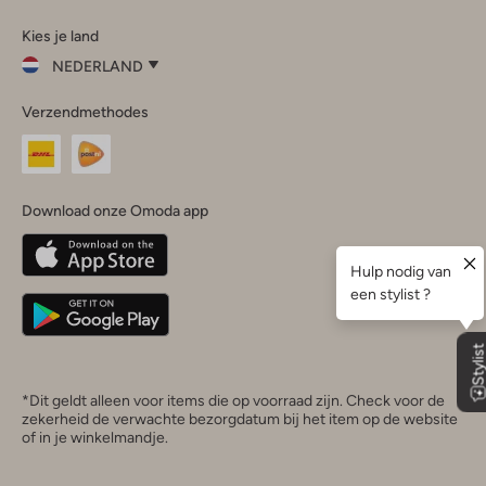
Omoda
Omoda
Omoda
Omoda
Omoda
Kies je land
Instagram
Facebook
TikTok
LinkedIn
YouTube
NEDERLAND
Kies
Verzendmethodes
je
Sluit
land
Nederland
België
(Nederlands)
Download onze Omoda app
Belgique
(Français)
Deutschland
*Dit geldt alleen voor items die op voorraad zijn. Check voor de
zekerheid de verwachte bezorgdatum bij het item op de website
of in je winkelmandje.