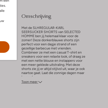
om een
ies.
alle
Omschrijving
ouw
Met de SLHREGULAR-KARL
SEERSUCKER SHORTS van SELECTED
HOMME ben jij helemaal klaar voor de
zomer! Deze donkerblauwe shorts zijn
perfect voor een dagje strand of een
gezellige barbecue met vrienden.
ng
Combineer ze met een casual T-shirt en
sneakers voor een relaxte look, of draag ze
met een nette blouse en instappers voor
een meer geklede uitstraling. Met deze
shorts zie jij er altijd stijlvol uit, waar je ook
naartoe gaat. Laat die zonnige dagen maar
komen!
Toon meer