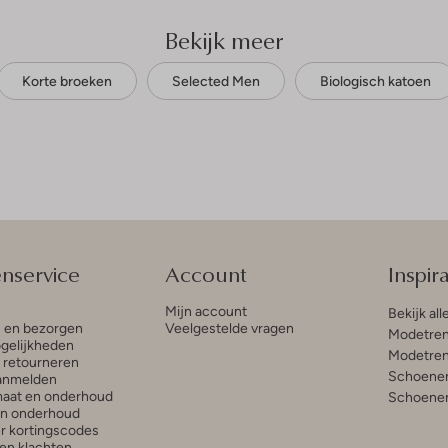
Bekijk meer
Korte broeken
Selected Men
Biologisch katoen
enservice
Account
Inspira
Mijn account
Bekijk all
n en bezorgen
Veelgestelde vragen
Modetren
gelijkheden
Modetren
n retourneren
Schoenen
anmelden
aat en onderhoud
Schoenen
en onderhoud
r kortingscodes
en klachten