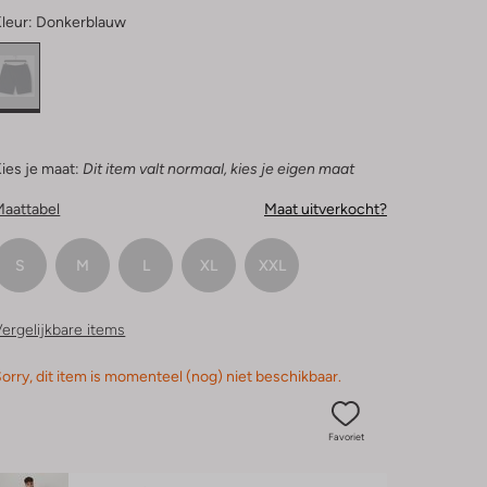
leur:
Donkerblauw
ies je maat:
Dit item valt normaal, kies je eigen maat
Maattabel
Maat uitverkocht?
S
M
L
XL
XXL
ergelijkbare items
orry, dit item is momenteel (nog) niet beschikbaar.
Favoriet