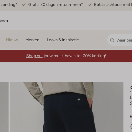
erzending*
Gratis 30 dagen retourneren*
Betaal achteraf met 
eren
Nieuw
Merken
Looks & inspiratie
Shop nu:
jouw must-haves tot 70% korting!