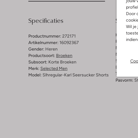
jouw v
profie
Door o
Specificaties
Samenst
cooki
Wil je
toeste
Kleur:
Donk
Productnummer:
272171
indie
Patroon:
St
Artikelnummer:
16092367
Materiaal:
B
Gender:
Heren
Materiaalp
Productsoort:
Broeken
50% Biolog
Coo
Subsoort:
Korte Broeken
Elastaan
Merk:
Selected Men
Taillehoogt
Model:
Slhregular-Karl Seersucker Shorts
Pasvorm:
St