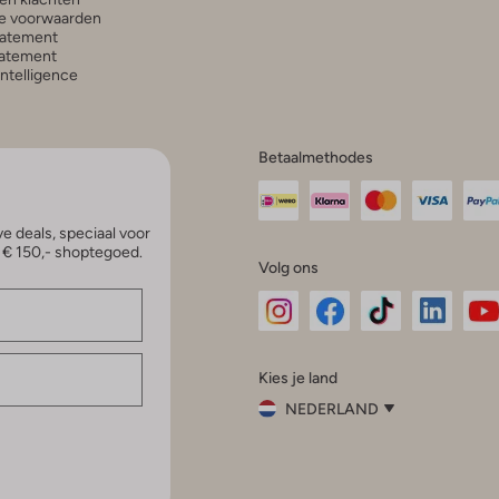
e voorwaarden
tatement
atement
 Intelligence
Betaalmethodes
e deals, speciaal voor
p € 150,- shoptegoed.
Volg ons
Omoda
Omoda
Omoda
Omoda
Om
Kies je land
Instagram
Facebook
TikTok
LinkedI
Yo
NEDERLAND
Kies
je
Sluit
land