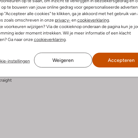
oorkeuren op te slaan, om inzicht te verkrijgen in bezoekersgedrag en 
l op te bouwen van jouw online gedrag voor gepersonaliseerde advertent
p "Accepteer alle cookies" te klikken, ga je akkoord met het gebruik van 
elling & Pasvorm
Wasvoorschriften
es zoals omschreven in onze
privacy-
en
cookieverklaring
.
 je voorkeuren wijzigen? Via de cookieknop onderaan de pagina kun je j
mming ieder moment intrekken. Wil je meer informatie of een klacht
erblauw
Beperkt wassen op 30 °C
nen? Ga naar onze
cookieverklaring
.
reep
Strijken op maximaal 110 °C
iologisch Katoen
ercentages:
Alleen hangend drogen
Weigeren
Accepteren
isch Katoen, 49% Katoen, 1%
kie-instellingen
Gewone chemische reinigi
Niet bleken
e:
Normale Taille
raight