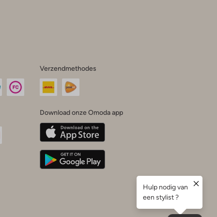
Verzendmethodes
Download onze Omoda app
oda
n
uTube