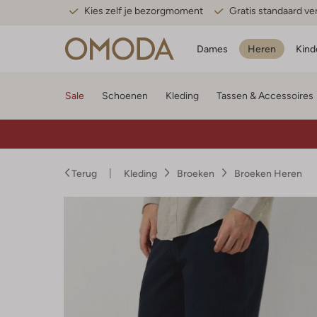
Kies zelf je bezorgmoment
Gratis standaard v
Dames
Heren
Kind
Sale
Schoenen
Kleding
Tassen & Accessoires
Terug
Kleding
Broeken
Broeken Heren