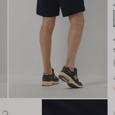
K
K
V
S