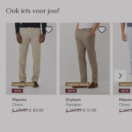
Ook iets voor jou?
Laatste item
Laatste items
Laatste
-50%
-60%
-60%
Masons
Drykorn
Mason
Chino
Pantalon
Chino
€ 179,99
€ 89,99
€ 129,99
€ 51,99
€ 169,