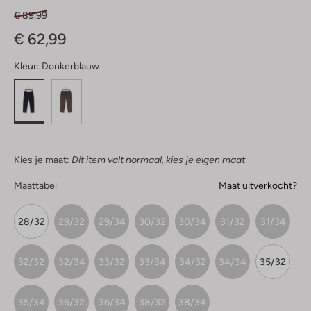
€ 89,99
€ 62,99
Kleur:
Donkerblauw
Kies je maat:
Dit item valt normaal, kies je eigen maat
Maattabel
Maat uitverkocht?
28/32
29/32
29/34
30/32
30/34
31/32
31/34
32/32
32/34
33/32
33/34
34/32
34/34
35/32
35/34
36/32
36/34
38/32
38/34