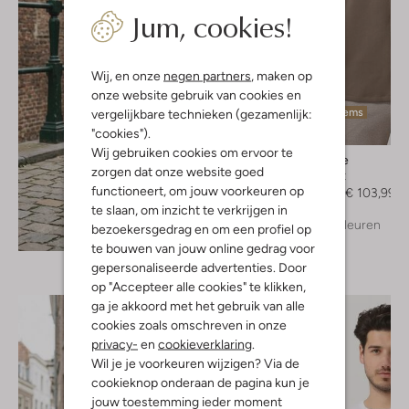
Jum, cookies!
Wij, en onze
negen partners
, maken op
onze website gebruik van cookies en
Laatste items
vergelijkbare technieken (gezamenlijk:
"cookies").
-20%
Wij gebruiken cookies om ervoor te
Matinique
zorgen dat onze website goed
Overshirt
functioneert, om jouw voorkeuren op
€ 129,99
€ 103,99
te slaan, om inzicht te verkrijgen in
+ meer kleuren
bezoekersgedrag en om een profiel op
Ontdek de look
te bouwen van jouw online gedrag voor
gepersonaliseerde advertenties. Door
op "Accepteer alle cookies" te klikken,
ga je akkoord met het gebruik van alle
cookies zoals omschreven in onze
privacy-
en
cookieverklaring
.
Wil je je voorkeuren wijzigen? Via de
cookieknop onderaan de pagina kun je
jouw toestemming ieder moment