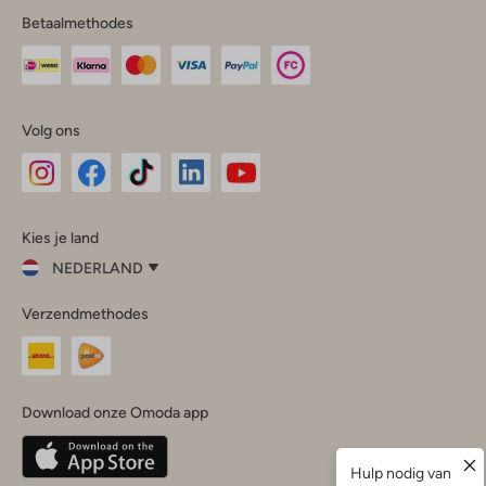
Betaalmethodes
Volg ons
Omoda
Omoda
Omoda
Omoda
Omoda
Kies je land
Instagram
Facebook
TikTok
LinkedIn
YouTube
NEDERLAND
Kies
Verzendmethodes
je
Sluit
land
Nederland
België
(Nederlands)
Download onze Omoda app
Belgique
(Français)
Deutschland