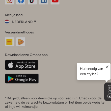
Omoda
Omoda
Omoda
Omoda
Omoda
Kies je land
Instagram
Facebook
TikTok
LinkedIn
YouTube
NEDERLAND
Kies
Verzendmethodes
je
Sluit
land
Nederland
België
(Nederlands)
Download onze Omoda app
Belgique
(Français)
Deutschland
*Dit geldt alleen voor items die op voorraad zijn. Check voor de
zekerheid de verwachte bezorgdatum bij het item op de website
of in je winkelmandje.