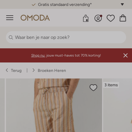
Gratis standaard verzending*
Menu
Shop nu:
jouw must-haves tot 70% korting!
Terug
Broeken Heren
3 items