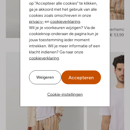
op "Accepteer alle cookies" te klikken,
ga je akkoord met het gebruik van alle
Laatste item
cookies zoals omschreven in onze
-60%
privacy-
en
cookieverklaring
.
Forét
Wil je je voorkeuren wijzigen? Via de
Casual overhemd
Ontdek de look
cookieknop onderaan de pagina kun je
€ 134,95
€ 53,99
jouw toestemming ieder moment
intrekken. Wil je meer informatie of een
klacht indienen? Ga naar onze
cookieverklaring
.
Accepteren
Weigeren
Cookie-instellingen