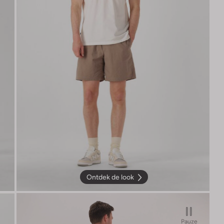
Ontdek de look
Pauze