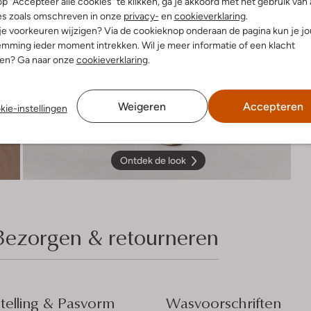
p "Accepteer alle cookies" te klikken, ga je akkoord met het gebruik van 
es zoals omschreven in onze
privacy-
en
cookieverklaring
.
 je voorkeuren wijzigen? Via de cookieknop onderaan de pagina kun je j
mming ieder moment intrekken. Wil je meer informatie of een klacht
nen? Ga naar onze
cookieverklaring
.
Weigeren
Accepteren
kie-instellingen
Ontdek de look
Bezorgen & retourneren
elling & Pasvorm
Wasvoorschriften