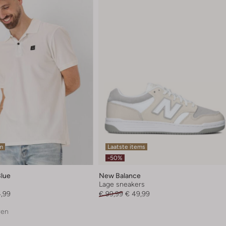
em
Laatste items
-50%
Blue
New Balance
Lage sneakers
4,99
€ 99,99
€ 49,99
ren