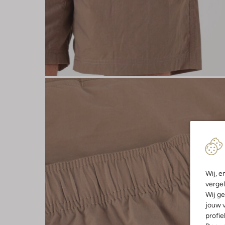
Wij, e
vergel
Wij ge
jouw v
profie