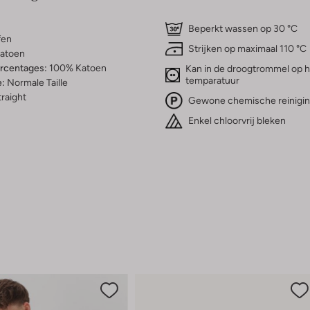
Beperkt wassen op 30 °C
fen
Strijken op maximaal 110 °C
atoen
ercentages:
100% Katoen
Kan in de droogtrommel op 
temparatuur
e:
Normale Taille
raight
Gewone chemische reinigi
Enkel chloorvrij bleken