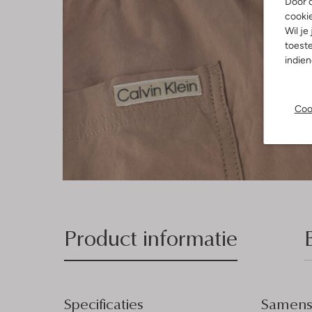
Door o
cooki
Wil je
toeste
indie
Coo
Product informatie
Specificaties
Samenst