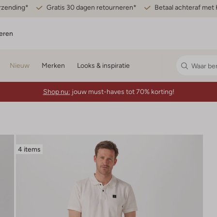
erzending*
Gratis 30 dagen retourneren*
Betaal achteraf met 
eren
Nieuw
Merken
Looks & inspiratie
Shop nu:
jouw must-haves tot 70% korting!
4 items