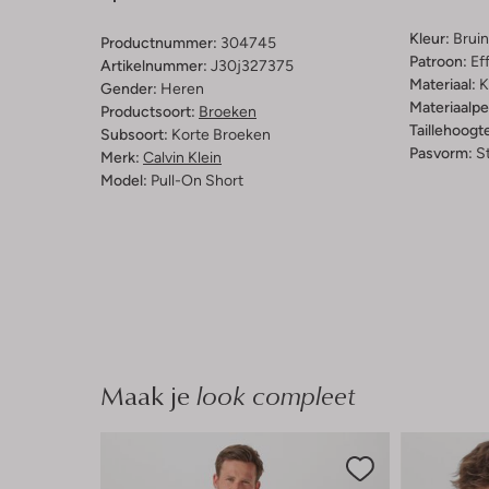
Kleur:
Bruin
Productnummer:
304745
Patroon:
Ef
Artikelnummer:
J30j327375
Materiaal:
K
Gender:
Heren
Materiaalp
Productsoort:
Broeken
Taillehoogt
Subsoort:
Korte Broeken
Pasvorm:
St
Merk:
Calvin Klein
Model:
Pull-On Short
Maak je
look compleet