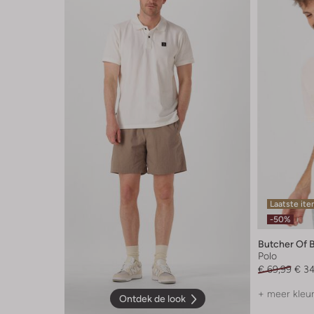
Laatste it
-50%
Butcher Of 
Polo
€ 69,99
€ 3
+ meer kleu
Ontdek de look