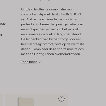
Ontdek de ultieme combinatie van
comfort en stijl met de PULL-ON SHORT
van Calvin Klein. Deze taupe shorts zijn
hoge
perfect voor heren die graag genieten van
een ontspannen picknick in het park of
een zomerse wandeling langs het strand.
ng
De binnenkant van katoen zorgt voor een
heerlijk draagcomfort, zelfs op de warmste
dagen. Combineer deze shorts moeiteloos
met een luchtig linnen overhemd of een
casual T-shirt voor een frisse lente- of
Toon meer
zomerlook. Of je nu de stad verkent of
gewoon lekker thuis ontspant, deze shorts
zijn een veelzijdige aanvulling op je
garderobe.