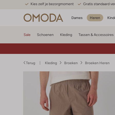
Kies zelf je bezorgmoment
Gratis standaard v
Dames
Heren
Kind
Sale
Schoenen
Kleding
Tassen & Accessoires
Terug
Kleding
Broeken
Broeken Heren