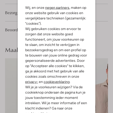
Wij, en onze
negen partners
, maken op
Bezorgen & retourneren
onze website gebruik van cookies en
vergelijkbare technieken (gezamenlijk:
"cookies").
Wij gebruiken cookies om ervoor te
1
5
Beoordelingen
(1)
5
/5
zorgen dat onze website goed
Sterren
functioneert, om jouw voorkeuren op
te slaan, om inzicht te verkrijgen in
Maak je
look compleet
bezoekersgedrag en om een profiel op
te bouwen van jouw online gedrag voor
gepersonaliseerde advertenties. Door
op "Accepteer alle cookies" te klikken,
ga je akkoord met het gebruik van alle
cookies zoals omschreven in onze
privacy-
en
cookieverklaring
.
Wil je je voorkeuren wijzigen? Via de
cookieknop onderaan de pagina kun je
jouw toestemming ieder moment
intrekken. Wil je meer informatie of een
klacht indienen? Ga naar onze