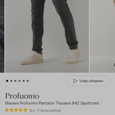
Video afspelen
Profuomo
Blauwe Profuomo Pantalon Trousers 842 Sportcord
5
1
5
/5
(1 beoordeling)