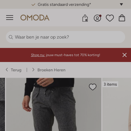
Gratis standaard verzending*
Menu
Shop nu:
jouw must-haves tot 70% korting!
Terug
Broeken Heren
3 items