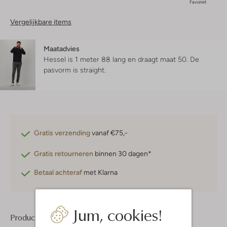
Favoriet
Vergelijkbare items
Maatadvies
Hessel is 1 meter 88 lang en draagt maat 50.
De
pasvorm is
straight
.
Gratis verzending
vanaf €75,-
Gratis retourneren
binnen 30 dagen*
Betaal achteraf
met Klarna
Jum, cookies!
Product informatie