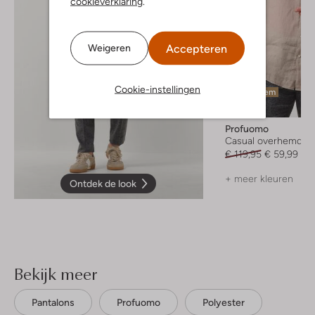
cookieverklaring
.
Accepteren
Weigeren
Cookie-instellingen
Laatste item
-50%
Profuomo
Casual overhemd
€ 119,95
€ 59,99
+ meer kleuren
Ontdek de look
Bekijk meer
Pantalons
Profuomo
Polyester