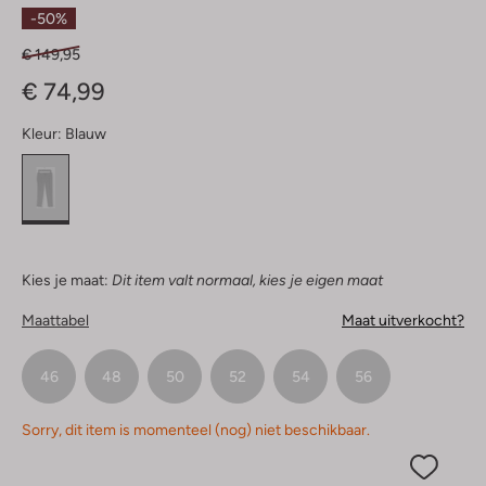
Sterren
-50%
€ 149,95
€ 74,99
Kleur:
Blauw
Kies je maat:
Dit item valt normaal, kies je eigen maat
Maattabel
Maat uitverkocht?
46
48
50
52
54
56
Sorry, dit item is momenteel (nog) niet beschikbaar.