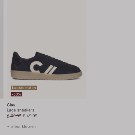
Laatste maten
-50%
Clay
Lage sneakers
€ 99,95
€ 49,99
+ meer kleuren