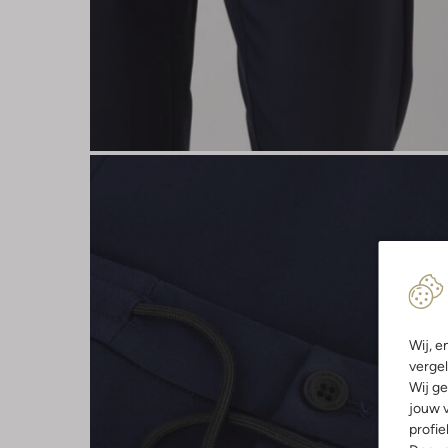
Wij, e
vergel
Wij ge
jouw v
profie