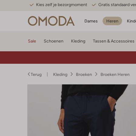
Kies zelf je bezorgmoment
Gratis standaard v
Dames
Heren
Kind
Sale
Schoenen
Kleding
Tassen & Accessoires
Terug
Kleding
Broeken
Broeken Heren