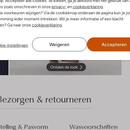
p "Accepteer alle cookies" te klikken, ga je akkoord met het gebruik van 
es zoals omschreven in onze
privacy-
en
cookieverklaring
.
 je voorkeuren wijzigen? Via de cookieknop onderaan de pagina kun je j
mming ieder moment intrekken. Wil je meer informatie of een klacht
nen? Ga naar onze
cookieverklaring
.
Weigeren
Accepteren
kie-instellingen
Ontdek de look
Bezorgen & retourneren
elling & Pasvorm
Wasvoorschriften