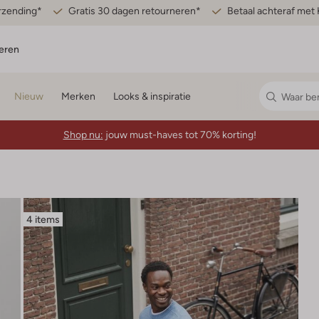
erzending*
Gratis 30 dagen retourneren*
Betaal achteraf met 
eren
Nieuw
Merken
Looks & inspiratie
Shop nu:
jouw must-haves tot 70% korting!
4 items