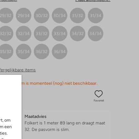
29/32
29/34
30/32
30/34
31/32
31/34
32/32
32/34
33/32
33/34
34/32
34/34
35/32
35/34
36/32
36/34
ergelijkbare items
orry, dit item is momenteel (nog) niet beschikbaar.
Favoriet
Maatadvies
rt, om
Folkert is 1 meter 89 lang en draagt maat
om een
32.
De pasvorm is
slim
.
ies.