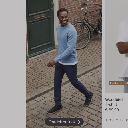
Laatste ma
Woodbird
T-shirt
€ 39,99
+ meer kleu
Ontdek de look