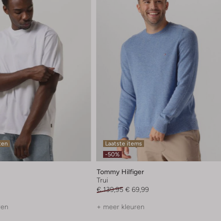
ten
Laatste items
-50%
Tommy Hilfiger
Trui
€ 139,95
€ 69,99
ren
+ meer kleuren