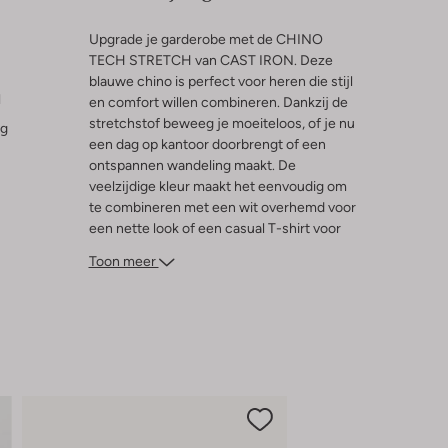
Upgrade je garderobe met de CHINO
TECH STRETCH van CAST IRON. Deze
blauwe chino is perfect voor heren die stijl
l
en comfort willen combineren. Dankzij de
stretchstof beweeg je moeiteloos, of je nu
ng
een dag op kantoor doorbrengt of een
ontspannen wandeling maakt. De
veelzijdige kleur maakt het eenvoudig om
te combineren met een wit overhemd voor
een nette look of een casual T-shirt voor
een relaxte outfit. De subtiele details en
Toon meer
hoogwaardige afwerking zorgen ervoor
dat je er altijd verzorgd uitziet. Voeg deze
must-have chino toe aan je collectie en
geniet van ultiem draagcomfort en tijdloze
stijl.