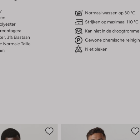
w
Normaal wassen op 30 °C
fen
Strijken op maximaal 110 °C
olyester
ercentages:
Kan niet in de droogtromme
er, 3% Elastaan
Gewone chemische reinigi
e:
Normale Taille
Niet bleken
lim