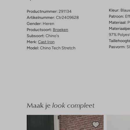
Kleur:
Blau
Productnummer:
291134
Patroon:
Ef
Artikelnummer:
Ctr2409628
Materiaal:
P
Gender:
Heren
Materiaalp
Productsoort:
Broeken
97% Polyest
Subsoort:
Chino's
Taillehoogt
Merk:
Cast Iron
Pasvorm:
S
Model:
Chino Tech Stretch
Maak je
look compleet