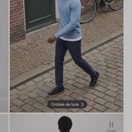
Ontdek de look
Pauze