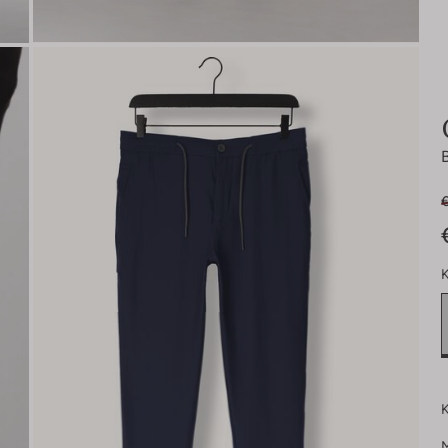
€
K
K