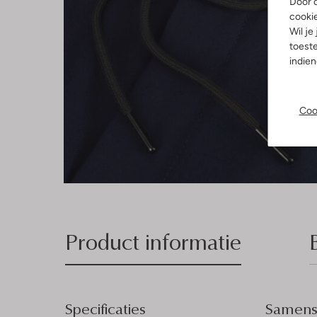
Door o
cooki
Wil je
toeste
indie
Coo
Product informatie
Specificaties
Samenst