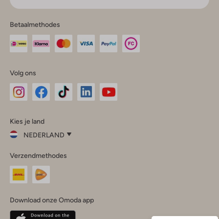
Betaalmethodes
Volg ons
Omoda
Omoda
Omoda
Omoda
Omoda
Kies je land
Instagram
Facebook
TikTok
LinkedIn
YouTube
NEDERLAND
Kies
Verzendmethodes
je
Sluit
land
Nederland
België
(Nederlands)
Download onze Omoda app
Belgique
(Français)