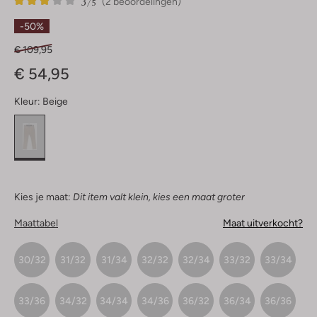
3
2
3
/5
(2 beoordelingen)
Sterren
-50%
€ 109,95
€ 54,95
Kleur:
Beige
Kies je maat:
Dit item valt klein, kies een maat groter
Maattabel
Maat uitverkocht?
30/32
31/32
31/34
32/32
32/34
33/32
33/34
33/36
34/32
34/34
34/36
36/32
36/34
36/36