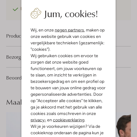
Jum, cookies!
Betaal achteraf
met Klarna
Wij, en onze
negen partners
, maken op
Product informatie
onze website gebruik van cookies en
vergelijkbare technieken (gezamenlijk:
"cookies").
Wij gebruiken cookies om ervoor te
Bezorgen & retourneren
zorgen dat onze website goed
functioneert, om jouw voorkeuren op
te slaan, om inzicht te verkrijgen in
2
3
Beoordelingen
(2)
3
/5
bezoekersgedrag en om een profiel op
Sterren
te bouwen van jouw online gedrag voor
gepersonaliseerde advertenties. Door
Maak je
look compleet
op "Accepteer alle cookies" te klikken,
ga je akkoord met het gebruik van alle
cookies zoals omschreven in onze
privacy-
en
cookieverklaring
.
Wil je je voorkeuren wijzigen? Via de
cookieknop onderaan de pagina kun je