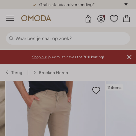
Gratis standaard verzending*
Menu
Shop nu:
jouw must-haves tot 70% korting!
Terug
Broeken Heren
2 items