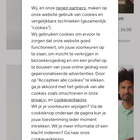
Laatste items
Wij, en onze
negen partners
, maken op
-50%
onze website gebruik van cookies en
Lyle & Scott
vergelijkbare technieken (gezamenlijk:
Polo
"cookies").
€ 69,95
€ 34,99
Wij gebruiken cookies om ervoor te
zorgen dat onze website goed
+ meer kleuren
Ontdek de look
functioneert, om jouw voorkeuren op
te slaan, om inzicht te verkrijgen in
bezoekersgedrag en om een profiel op
te bouwen van jouw online gedrag voor
gepersonaliseerde advertenties. Door
op "Accepteer alle cookies" te klikken,
ga je akkoord met het gebruik van alle
cookies zoals omschreven in onze
privacy-
en
cookieverklaring
.
Wil je je voorkeuren wijzigen? Via de
cookieknop onderaan de pagina kun je
jouw toestemming ieder moment
intrekken. Wil je meer informatie of een
klacht indienen? Ga naar onze
cookieverklaring
.