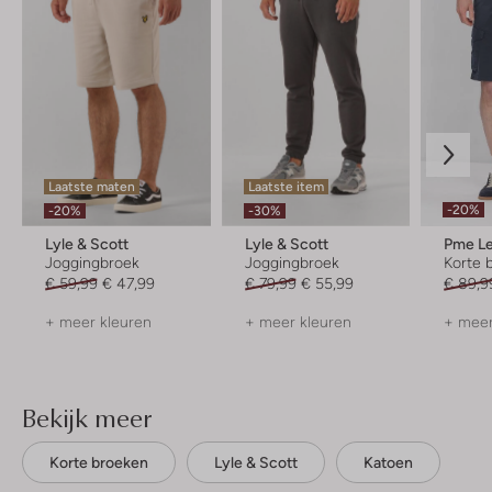
Laatste maten
Laatste item
-20%
-20%
-30%
Lyle & Scott
Lyle & Scott
Pme L
Joggingbroek
Joggingbroek
Korte 
€ 59,99
€ 47,99
€ 79,99
€ 55,99
€ 89,9
+ meer kleuren
+ meer kleuren
+ meer
Bekijk meer
Korte broeken
Lyle & Scott
Katoen