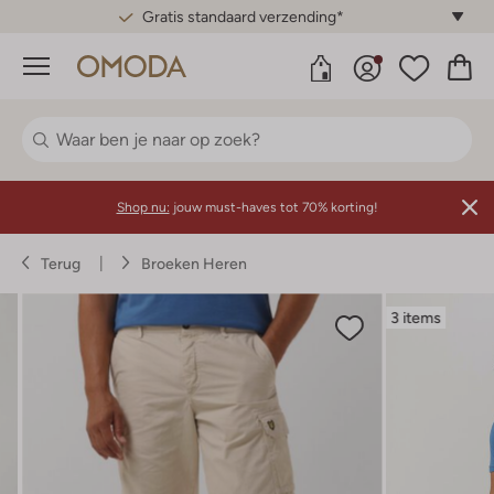
Gratis standaard verzending*
Menu
Shop nu:
jouw must-haves tot 70% korting!
Terug
Broeken Heren
3 items