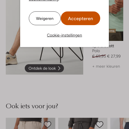
Accepteren
Weigeren
Laatste items
Cookie-instellingen
-60%
Lyle & Scott
Polo
€ 69,95
€ 27,99
+ meer kleuren
Ontdek de look
Ook iets voor jou?