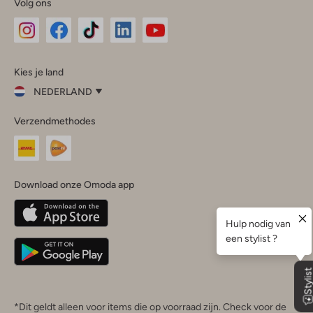
Volg ons
Omoda
Omoda
Omoda
Omoda
Omoda
Kies je land
Instagram
Facebook
TikTok
LinkedIn
YouTube
NEDERLAND
Kies
Verzendmethodes
je
Sluit
land
Nederland
België
(Nederlands)
Download onze Omoda app
Belgique
(Français)
Deutschland
*Dit geldt alleen voor items die op voorraad zijn. Check voor de