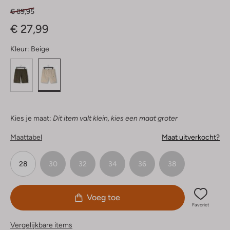
€ 69,95
€ 27,99
Kleur:
Beige
Kies je maat:
Dit item valt klein, kies een maat groter
Maattabel
Maat uitverkocht?
28
30
32
34
36
38
Voeg toe
Favoriet
Vergelijkbare items